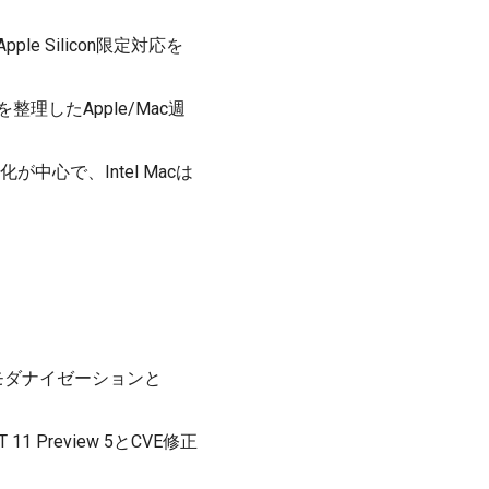
Apple Silicon限定対応を
どを整理したApple/Mac週
I強化が中心で、Intel Macは
pilotモダナイゼーションと
11 Preview 5とCVE修正