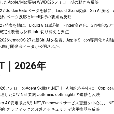
を整理したApple/Mac要約 WWDC26フォロー期の動きも反映
 27 Golden Gateベータを軸に、Liquid Glass改修、Siri AI強化、
c要約 ベータ反応とIntel移行の要点も反映
S 27発表を軸に、Liquid Glass調整、Finder高速化、Siri強化な
定性改善も反映 Intel切り替えも要点
 2026でmacOS 27と新Siri AIを発表。Apple Silicon専用化とA
へ向け開発者ベータが公開された。
NET｜2026年
d 2026フォローのAgent Skillsと.NET 11 AI強化を中心に、Co
理したC#/.NET要約 JetBrains dotInsightsの進捗も反映
Sharp 4.0安定版と6月.NET/Frameworkサービス更新を中心に、.NET 
ET要約 グラフィックス改善とセキュリティ適用推奨も反映