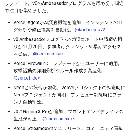
ップデート。v0のAmbassadorプログラムも締め切り間近
2026-01-18
2026-01-11
2026-01-11
2026-01-18
2026-01-18
2026-01-18
で注目を集めました。
2026-01-11
2026-01-04
2026-01-04
2026-01-11
2026-01-11
2026-01-11
Vercel AgentがAI調査機能を追加。インシデントのロ
グ分析や修正提案を自動化。
@krishgupta72
2026-01-04
2026-01-04
2026-01-04
2026-01-04
v0 Ambassadorプログラムの第2コホート申請締め切
りが11月20日。参加者はクレジットや早期アクセス
を提供。
@ceciaramitaro
Vercel Firewallのアップデートが全ユーザーに適用。
攻撃活動の詳細分析やルール作成を高速化。
@vercel_dev
Neonとの統合が強化。Vercelプロジェクトの転送時に
Neonプロジェクトが同期、プレビュー削除時にブラ
ンチ自動削除。
v0にGemini 3 Proが追加。フロントエンドデザインの
生成が向上。
@nummanthinks
Vercel Streamdown v1.5リリース。コミュニティ貢献