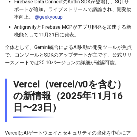
Firebase Data ConnectのKotlin SDKが登場し、SQLサ
2026-03-22
2026-03-15
2025-09-07
2026-03-15
2025-09-14
2026-03-22
2025-09-07
2026-03-22
2025-09-07
2026-03-22
ポートが追加。ライブストリームで議論され、開発効
率向上。
@geekyouup
2026-03-15
2026-03-08
2025-08-31
2026-03-08
2025-09-07
2026-03-15
2025-08-31
2026-03-15
2025-08-31
2026-03-15
AntigravityとFirebase MCPがアプリ開発を加速する新
機能として11月21日に発表。
2026-03-08
2026-03-01
2025-08-24
2026-03-01
2025-08-31
2026-03-08
2025-08-24
2026-03-08
2025-08-24
2026-03-08
全体として、Gemini統合によるAI駆動の開発ツールが焦点
2026-03-01
2026-02-22
2025-08-17
2026-02-22
2025-08-24
2026-03-01
2025-08-17
2026-03-01
2025-08-17
2026-03-01
で、コンソールとSDKのアップデートが主です。公式リリ
ースノートでは25.10バージョンの詳細が確認可能。
2026-02-22
2026-02-15
2025-08-10
2026-02-15
2025-08-17
2026-02-22
2025-08-10
2026-02-22
2025-08-10
2026-02-22
Vercel（vercel/v0を含む）
2026-02-15
2026-02-08
2025-08-03
2026-02-08
2025-08-10
2026-02-15
2025-08-03
2026-02-15
2025-08-03
2026-02-15
の新情報（2025年11月16
2026-02-08
2026-02-01
2026-02-01
2025-08-03
2026-02-08
2025-07-16
2026-02-08
2025-07-17
2026-02-08
日〜23日）
2026-02-01
2026-01-25
2026-01-25
2026-02-01
2026-02-01
2026-02-01
2026-01-25
2026-01-18
2026-01-18
2026-01-25
2026-01-25
2026-01-25
VercelはAIゲートウェイとセキュリティの強化を中心にア