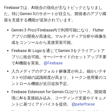
Azureの新情報（2025年11月
g
16日〜23日）
2026-05-24
Firebaseでは、AI統合の強化が主なトピックとなりまし
2026-05-17
2025-11-09
2026-05-23
2026-05-17
2025-11-09
2026-05-24
2025-11-09
2026-05-24
2025-11-09
2026-05-24
2025-11-09
s
た。特にGemini 3のサポートが目立ち、開発者のアプリ構
2026-05-17
2026-05-10
2025-11-02
2026-05-15
2026-05-10
2025-11-02
2026-05-17
2025-11-02
2026-05-17
2025-11-02
2026-05-17
2025-11-02
築を支援する機能が追加されています。
e
Gemini 3 ProがFirebase内で利用可能になり、Flutter
a
2026-05-10
2026-05-03
2025-10-26
2026-05-08
2026-05-03
2025-10-26
2026-05-10
2025-10-26
2026-05-10
2025-10-26
2026-05-10
2025-10-26
アプリの開発が高速化。マルチメディア分析や画像生
r
成をコンソールから直接実装可能。
2026-05-03
2026-04-26
2025-10-19
2026-05-01
2026-04-26
2025-10-19
2026-05-03
2025-10-19
2026-05-03
2025-10-19
2026-05-03
2025-10-19
c
Firebase AI Logicを通じてGemini 3をクライアントア
2026-04-26
2026-04-19
2025-10-12
2026-04-24
2026-04-19
2025-10-12
2026-04-26
2025-10-12
2026-04-26
2025-10-12
2026-04-26
2025-10-12
プリに統合可能。サーバーサイドのセットアップ不要
h
でAI機能を実装。
@Firebase
2026-04-19
2026-04-12
2025-10-05
2026-04-23
2026-04-12
2025-10-05
2026-04-19
2025-10-05
2026-04-19
2025-10-05
2026-04-19
2025-10-05
入力メディアのデフォルト解像度が向上。細かいテキ
ストや詳細の認識精度が高まり、トークン使用量のコ
2026-04-12
2026-04-05
2025-09-28
2026-04-17
2026-04-05
2025-09-28
2026-04-12
2025-09-28
2026-04-12
2025-09-28
2026-04-12
ントロール機能が近日追加予定。
Firebase Extension for Gemini CLIがリリース。開発環
2026-04-05
2026-03-29
2025-09-21
2026-04-13
2026-03-29
2025-09-21
2026-04-05
2025-09-21
2026-04-05
2025-09-21
2026-04-05
境にAIを直接組み込み、コーディング支援やドキュメ
ントに基づくアドバイスを提供。
@peterfriese
2026-03-29
2026-03-22
2025-09-14
2026-03-22
2025-09-19
2026-03-29
2025-09-14
2026-03-29
2025-09-14
2026-03-29