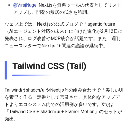
@VirajNuge
: Next.jsを無料ツールの代表としてリスト
2026-03-15
2025-09-07
2026-03-15
2025-09-14
2026-03-22
2025-09-18
2026-03-22
2025-09-07
2026-03-22
2025-09-07
アップし、開発の敷居の低さを強調。
2026-03-08
2025-08-31
2026-03-08
2025-09-07
2026-03-15
2026-03-15
2025-08-31
2026-03-15
2025-08-31
ウェブ上では、Next.jsの公式ブログで「agentic future」
（AIエージェント対応の未来）に向けた進化が2月12日に
2026-03-01
2025-08-24
2026-03-01
2025-08-31
2026-03-08
2026-03-08
2025-08-24
2026-03-08
2025-08-24
発表され、ログ改善やMCP統合が話題です。また、週刊
ニュースレターでNext.js 16関連の議論が継続中。
2026-02-22
2025-08-17
2026-02-22
2025-08-24
2026-03-01
2026-03-01
2025-08-17
2026-03-01
2025-08-17
2026-02-15
2025-08-10
2026-02-15
2025-08-17
2026-02-22
2026-02-22
2025-08-10
2026-02-22
2025-08-10
Tailwind CSS (Tail)
2026-02-08
2025-08-03
2026-02-08
2025-08-10
2026-02-15
2026-02-15
2025-08-03
2026-02-15
2025-08-03
Tailwindはshadcn/uiやNext.jsとの組み合わせで「美しいUI
2026-02-01
2026-02-01
2025-08-03
2026-02-08
2026-02-08
2025-07-16
2026-02-08
2025-07-17
を素早く作る」定番として言及され、具体的なアップデー
トよりエコシステム内での活用例が多いです。Xでは
2026-01-25
2026-01-25
2026-02-01
2026-02-01
2026-02-01
「Tailwind CSS + shadcn/ui + Framer Motion」のセットが
頻出。
2026-01-18
2026-01-18
2026-01-25
2026-01-25
2026-01-25