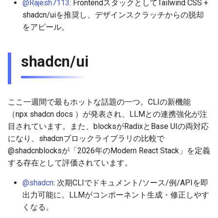
@Rajesh7113
: FrontendスタックとしてTailwind CSS +
2026-01-11
2026-01-11
2026-01-18
2026-01-18
2026-01-18
shadcn/uiを推奨し、デザインスクラッチからの脱却
をアピール。
2026-01-04
2026-01-04
2026-01-11
2026-01-11
2026-01-11
2026-01-04
2026-01-04
2026-01-04
shadcn/ui
ここ一週間で最もホットな話題の一つ。CLIの新機能
（npx shadcn docs
）が発表され、LLMとの連携強化が注
目されています。また、blocksがRadixとBase UIの両対応
になり、shadcnブロックライブラリの比較で
@shadcnblocksが「2026年のModern React Stack」を定義
する存在として評価されています。
@shadcn
: 次期CLIでドキュメント/ソース/例/APIを即
出力可能に。LLMがコンポーネント生成・修正しやす
くなる。