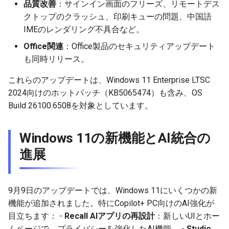
品質改善
：サインイン画面のフリーズ、リモートデス
2026-03-15
2026-03-15
2025-09-14
2026-03-22
2025-09-18
2026-03-22
2025-09-07
2026-03-22
2025-09-07
2026-03-22
クトップのクラッシュ、印刷キューの問題、中国語
IMEのレンダリング不具合など。
2026-03-08
2026-03-08
2025-09-07
2026-03-15
2026-03-15
2025-08-31
2026-03-15
2025-08-31
2026-03-15
Office関連
：Office製品のセキュリティアップデート
も同時リリース。
2026-03-01
2026-03-01
2025-08-31
2026-03-08
2026-03-08
2025-08-24
2026-03-08
2025-08-24
2026-03-08
これらのアップデートは、Windows 11 Enterprise LTSC
2026-02-22
2026-02-22
2025-08-24
2026-03-01
2026-03-01
2025-08-17
2026-03-01
2025-08-17
2026-03-01
2024向けのホットパッチ（KB5065474）も含み、OS
Build 26100.6508を対象としています。
2026-02-15
2026-02-15
2025-08-17
2026-02-22
2026-02-22
2025-08-10
2026-02-22
2025-08-10
2026-02-22
Windows 11の新機能とAI統合の
2026-02-08
2026-02-08
2025-08-10
2026-02-15
2026-02-15
2025-08-03
2026-02-15
2025-08-03
2026-02-15
進展
2026-02-01
2026-02-01
2025-08-03
2026-02-08
2026-02-08
2025-07-16
2026-02-08
2025-07-17
2026-02-08
2026-01-25
2026-01-25
2026-02-01
2026-02-01
2026-02-01
2026-02-01
9月9日のアップデートでは、Windows 11にいくつかの新
機能が追加されました。特にCopilot+ PC向けのAI強化が
2026-01-18
2026-01-18
2026-01-25
2026-01-25
2026-01-25
2026-01-25
目立ちます： -
Recall AIアプリの再設計
：新しいUIとホー
ムページで、プライバシーを強化したAI機能。 -
Studio