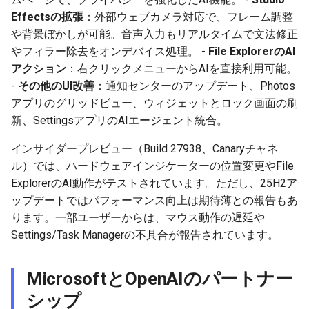
2026-01-11
2026-01-11
2026-01-18
2026-01-18
2026-01-18
2026-01-18
Effectsの拡張
：外部ウェブカメラ対応で、フレーム調整
や背景ぼかしが可能。音声入力もリアルタイムで文法修正
2026-01-04
2026-01-04
2026-01-11
2026-01-11
2026-01-11
2026-01-11
やフィラー除去をオンデバイス処理。 -
File ExplorerのAI
アクション
：右クリックメニューからAIを直接利用可能。
2026-01-04
2026-01-04
2026-01-04
2026-01-04
-
その他のUI改善
：通知センターのアップデート、Photos
アプリのグリッドビュー、ウィジェットとロック画面の刷
新、SettingsアプリのAIエージェント統合。
インサイダープレビュー（Build 27938、Canaryチャネ
ル）では、ハードウェアインジケーターの位置変更やFile
ExplorerのAI動作がテストされています。ただし、25H2ア
ップデートではパフォーマンス向上は期待薄との報告もあ
ります。一部ユーザーからは、マウス動作の遅延や
Settings/Task Managerの不具合が報告されています。
MicrosoftとOpenAIのパートナー
シップ