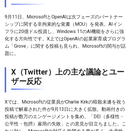
9月11日、MicrosoftとOpenAIは次フェーズのパートナー
シップに関する非拘束的な覚書（MOU）を発表。AIイン
フラに20億ドル投資し、Windows 11のAI機能をさらに強
化する方向性です。X上ではOpenAIの起業家育成プログラ
ム「Grove」に関する投稿も見られ、Microsoftの関与が話
題に。
X（Twitter）上の主な議論とユー
ザー反応
Xでは、Microsoftの従業員がCharlie Kirkの暗殺未遂を祝う
投稿で解雇された件が9月13日に大きく拡散。動画付きの
投稿が数万のエンゲージメントを集め、「DEI（多様性・
公平性・包摂）雇用の失敗」との意見が目立ちました。こ