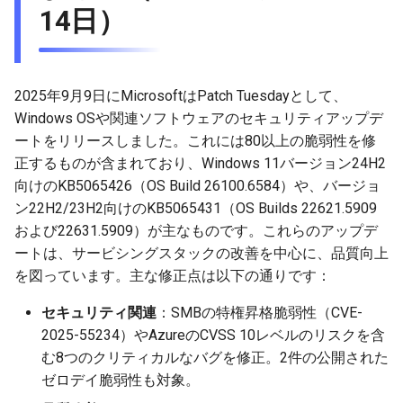
14日）
g
2026-05-17
2026-05-23
2026-05-17
2025-11-09
2026-05-24
2025-11-09
2026-05-24
2025-11-09
2026-05-24
2025-11-09
2026-05-24
2025-11-09
s
2026-05-10
2026-05-15
2026-05-10
2025-11-02
2026-05-17
2025-11-02
2026-05-17
2025-11-02
2026-05-17
2025-11-02
2026-05-17
2025-11-02
e
2025年9月9日にMicrosoftはPatch Tuesdayとして、
a
2026-05-03
2026-05-08
2026-05-03
2025-10-26
2026-05-10
2025-10-26
2026-05-10
2025-10-26
2026-05-10
2025-10-26
2026-05-10
2025-10-26
Windows OSや関連ソフトウェアのセキュリティアップデ
ートをリリースしました。これには80以上の脆弱性を修
r
2026-04-26
2026-05-01
2026-04-26
2025-10-19
2026-05-03
2025-10-19
2026-05-03
2025-10-19
2026-05-03
2025-10-19
2026-05-03
2025-10-19
正するものが含まれており、Windows 11バージョン24H2
c
向けのKB5065426（OS Build 26100.6584）や、バージョ
2026-04-19
2026-04-24
2026-04-19
2025-10-12
2026-04-26
2025-10-12
2026-04-26
2025-10-12
2026-04-26
2025-10-12
2026-04-26
2025-10-12
h
ン22H2/23H2向けのKB5065431（OS Builds 22621.5909
および22631.5909）が主なものです。これらのアップデ
2026-04-12
2026-04-23
2026-04-12
2025-10-05
2026-04-19
2025-10-05
2026-04-19
2025-10-05
2026-04-19
2025-10-05
2026-04-19
2025-10-05
ートは、サービシングスタックの改善を中心に、品質向上
を図っています。主な修正点は以下の通りです：
2026-04-05
2026-04-17
2026-04-05
2025-09-28
2026-04-12
2025-09-28
2026-04-12
2025-09-28
2026-04-12
2025-09-28
2026-04-12
セキュリティ関連
：SMBの特権昇格脆弱性（CVE-
2025-55234）やAzureのCVSS 10レベルのリスクを含
2026-03-29
2026-04-13
2026-03-29
2025-09-21
2026-04-05
2025-09-21
2026-04-05
2025-09-21
2026-04-05
2025-09-21
2026-04-05
む8つのクリティカルなバグを修正。2件の公開された
2026-03-22
ゼロデイ脆弱性も対象。
2026-03-22
2025-09-19
2026-03-29
2025-09-19
2026-03-29
2025-09-14
2026-03-29
2025-09-14
2026-03-29