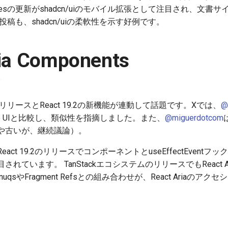
Reusablesの更新がshadcn/uiのモバイル拡張として注目され、
稿も、shadcn/uiの柔軟性を示す好例です。
ria Components
nentsのリリースとReact 19.2の新機能が連動して話題です。Xでは、
@
をBase UIと比較し、類似性を指摘しました。また、
@miguerdotcom
や古いが、継続議論）。
ct 19.2のリリースで
コンポーネントとuseEffectEventフック
れています。 TanStackエコシステムのリリースでもReact A
qsやFragment Refsとの組み合わせが、React Ariaの