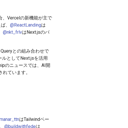
、Vercelの新機能が主で
えば、
@ReactLanding
は
、
@nkt_frlv
はNext.jsのバ
Queryとの組み合わせで
としてNext.jsを活用
hipのニュースでは、AI開
待されています。
manar_ttn
はTailwindベー
た、
@buildwithfede
は