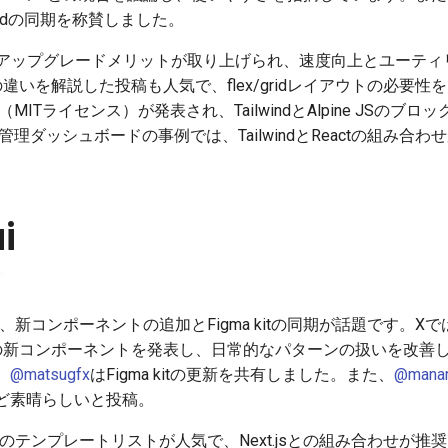
ilwindの同期を称賛しました。
のアップグレードメリットが取り上げられ、速度向上とユーティ
apの違いを解説した投稿も人気で、flex/gridレイアウトの必
化（MITライセンス）が発表され、TailwindとAlpine JSの
理ダッシュボードの事例では、TailwindとReactの組み合
。
i
発で、新コンポーネントの追加とFigma kitの同期が話題です。Xで
roupなどの新コンポーネントを発表し、日常的なパターンの扱いを
。
@matsugfx
はFigma kitの更新を共有しました。また、
@manar
g」ほど素晴らしいと投稿。
/uiのテンプレートリストが人気で、Next.jsとの組み合わせが