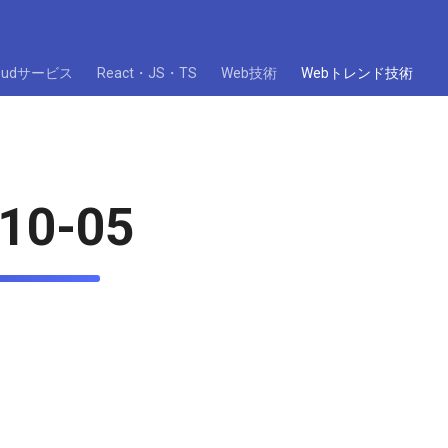
loudサービス
React・JS・TS
Web技術
Webトレンド技術
10-05