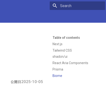
Initializing search
Table of contents
Next.js
Tailwind CSS
shadcn/ui
React Aria Components
Prisma
Biome
2025-10-05
公開日