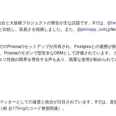
t.js15統合と大規模プロジェクトの警告が主な話題です。Xでは、
@fa
aravelと比較し、容易さを指摘しました。また、
@janmejay_sinh
はNe
15でのPrismaのセットアップが共有され、Postgresとの連携
は、Prismaのモダンで型安全なORMとして評価されています。
エリ性能の限界を警告する声もあり、慎重な使用が勧められて
ォーマッターとしての速度と統合が注目されています。Xでは、
（例:
@175rng
のコード整形関連）。