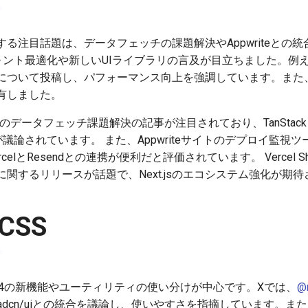
に関する注目話題は、データフェッチの課題解決やAppwriteとの統合
sのフォント最適化や新しいUIライブラリの言及が目立ちました。例
ォントについて投稿し、パフォーマンス向上を強調しています。また
有しました。
でのデータフェッチ課題解決の記事が注目されており、TanStack 
議論されています。 また、Appwriteサイトのデプロイ監視ツール
elとResendとの連携が便利だと評価されています。 Vercel S
関するリリースが話題で、Next.jsのエコシステム強化が期
 CSS
話題は、v4の新機能やユーティリティの使い分けが中心です。Xでは、
@
adcn/uiとの統合を議論し、使いやすさを指摘しています。ま