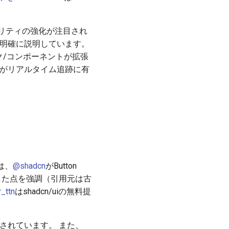
リティの強化が注目され
要性を明確に説明しています。
ブロック/コンポーネントが拡張
わせがリアルタイム追跡に有
は、
@shadcn
がButton
改善した点を強調（引用元は古
_ttn
はshadcn/uiの無料提
推奨されています。 また、