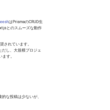
reesh
はPrismaのCRUD生
xt.jsとのスムーズな動作
が推奨されています。
 ただし、大規模プロジェ
います。
直接的な投稿は少ないが、