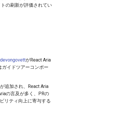
文書サイトの刷新が評価されてい
devongovett
がReact Aria
はガイドツアーコンポー
が追加され、React Aria
riaの言及が多く、PRの
アクセシビリティ向上に寄与する