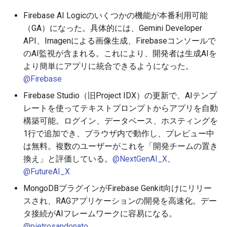
Azureの新情報（2025年10月
g
26日〜11月2日）
2026-05-24
Firebase AI Logicのいくつかの機能が本番利用可能
2026-05-17
2025-11-09
2026-05-23
2026-05-17
2025-11-09
2026-05-24
2025-11-09
2026-05-24
2025-11-09
2026-05-24
2025-11-09
s
（GA）になった。具体的には、Gemini Developer
2026-05-17
2026-05-10
2025-11-02
2026-05-15
2026-05-10
2025-11-02
2026-05-17
2025-11-02
2026-05-17
2025-11-02
2026-05-17
2025-11-02
API、Imagenによる画像生成、Firebaseコンソールで
e
のAI監視が含まれる。これにより、開発者は生成AIを
a
2026-05-10
2026-05-03
2025-10-26
2026-05-08
2026-05-03
2025-10-26
2026-05-10
2025-10-26
2026-05-10
2025-10-26
2026-05-10
2025-10-26
より簡単にアプリに統合できるようになった。
@Firebase
r
2026-05-03
2026-04-26
2025-10-19
2026-05-01
2026-04-26
2025-10-19
2026-05-03
2025-10-19
2026-05-03
2025-10-19
2026-05-03
2025-10-19
Firebase Studio（旧Project IDX）の更新で、AIテンプ
c
レートを使ってテキストプロンプトからアプリを自動
2026-04-26
2026-04-19
2025-10-12
2026-04-24
2026-04-19
2025-10-12
2026-04-26
2025-10-12
2026-04-26
2025-10-12
2026-04-26
2025-10-12
h
構築可能。ログイン、データベース、ホスティングを
1行で追加でき、ブラウザ内で動作し、プレビュー中
2026-04-19
2026-04-12
2025-10-05
2026-04-23
2026-04-12
2025-10-05
2026-04-19
2025-10-05
2026-04-19
2025-10-05
2026-04-19
2025-10-05
は無料。複数のユーザーがこれを「開発チームの置き
換え」と評価している。
@NextGenAI_X
、
2026-04-12
2026-04-05
2025-09-28
2026-04-17
2026-04-05
2025-09-28
2026-04-12
2025-09-28
2026-04-12
2025-09-28
2026-04-12
@FutureAI_X
MongoDBプラグインがFirebase Genkit向けにリリー
2026-04-05
2026-03-29
2025-09-21
2026-04-13
2026-03-29
2025-09-21
2026-04-05
2025-09-21
2026-04-05
2025-09-21
2026-04-05
スされ、RAGアプリケーションの開発を高速化。デー
タ接続がAIフレームワークに容易になる。
2026-03-29
2026-03-22
2025-09-14
2026-03-22
2025-09-19
2026-03-29
2025-09-14
2026-03-29
2025-09-14
2026-03-29
@pietrosandonato