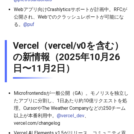
2026-03-22
2026-03-15
2025-09-07
2026-03-15
2025-09-14
2026-03-22
2025-09-07
2026-03-22
2025-09-07
2026-03-22
Webアプリ向けCrashlyticsサポートが計画中。RFCが
公開され、Webでのクラッシュレポートが可能にな
2026-03-15
2026-03-08
2025-08-31
2026-03-08
2025-09-07
2026-03-15
2025-08-31
2026-03-15
2025-08-31
2026-03-15
る。
@puf
2026-03-08
2026-03-01
2025-08-24
2026-03-01
2025-08-31
2026-03-08
2025-08-24
2026-03-08
2025-08-24
2026-03-08
Vercel（vercel/v0を含む）
2026-03-01
2026-02-22
2025-08-17
2026-02-22
2025-08-24
2026-03-01
2025-08-17
2026-03-01
2025-08-17
2026-03-01
の新情報（2025年10月26
2026-02-22
日〜11月2日）
2026-02-15
2025-08-10
2026-02-15
2025-08-17
2026-02-22
2025-08-10
2026-02-22
2025-08-10
2026-02-22
2026-02-15
2026-02-08
2025-08-03
2026-02-08
2025-08-10
2026-02-15
2025-08-03
2026-02-15
2025-08-03
2026-02-15
Microfrontendsが一般公開（GA）。モノリスを独立し
2026-02-08
2026-02-01
2026-02-01
2025-08-03
2026-02-08
2025-07-16
2026-02-08
2025-07-17
2026-02-08
たアプリに分割し、1日あたり約10億リクエストを処
理。CursorやThe Weather Companyなどの250チーム
2026-02-01
2026-01-25
2026-01-25
2026-02-01
2026-02-01
2026-02-01
以上が本番利用中。
@vercel_dev
、
vercel.com/changelog
2026-01-25
2026-01-18
2026-01-18
2026-01-25
2026-01-25
2026-01-25
Vercel AI Elements v1.5がリリース。コミュニティ貢