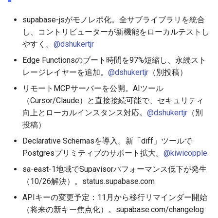
supabase-jsがモノレポ化。全サブライブラリを統合
し、コントリビューターが新機能をローカルテストし
やすく。
@dshukertjr
Edge Functionsのブート時間を97%短縮し、永続スト
レージレイヤーを追加。
@dshukertjr
（別投稿）
リモートMCPサーバーを公開。AIツール
（Cursor/Claude）と直接接続可能で、セキュリティ
向上とローカルインスタンス対応。
@dshukertjr
（別
投稿）
Declarative Schemasを導入。新「diff」ツールで
Postgresプリミティブのサポート拡大。
@kiwicopple
sa-east-1地域でSupavisorパフォーマンス低下が発生
（10/26解決）。status.supabase.com
APIキーの変更予定：11月から移行リマインダー開始
（将来の新キー焦点化）。supabase.com/changelog