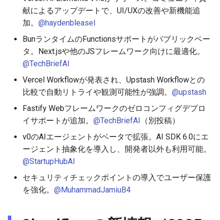
2026-01-18
2026-01-11
2026-01-11
2026-01-18
2026-01-18
2026-01-18
献によるアップデートで、UI/UXの改善や新機能追
加。
@haydenbleasel
2026-01-11
2026-01-04
2026-01-04
2026-01-11
2026-01-11
2026-01-11
BunランタイムのFunctionsサポートがパブリックベー
タ。Next.jsや他のJSフレームワーク向けに最適化。
2026-01-04
2026-01-04
2026-01-04
2026-01-04
@TechBriefAI
Vercel Workflowが発表され、Upstash Workflowとの
比較で自動リトライや観測可能性が強調。
@upstash
Fastify Webフレームワークのゼロコンフィグデプロ
イサポートが追加。
@TechBriefAI
（別投稿）
v0のAIエージェントがベータで拡張。AI SDK 6.0にエ
ージェント抽象化を導入し、開発者以外も利用可能。
@StartupHubAI
セキュリティチェックポイントの導入でユーザー保護
を強化。
@MuhammadJamiuB4