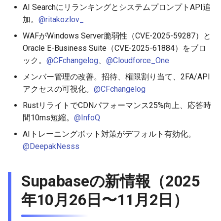
AI SearchにリランキングとシステムプロンプトAPI追
加。
@ritakozlov_
WAFがWindows Server脆弱性（CVE-2025-59287）と
Oracle E-Business Suite（CVE-2025-61884）をブロ
ック。
@CFchangelog
、
@Cloudforce_One
メンバー管理の改善。招待、権限割り当て、2FA/API
アクセスの可視化。
@CFchangelog
RustリライトでCDNパフォーマンス25%向上、応答時
間10ms短縮。
@InfoQ
AIトレーニングボット対策がデフォルト有効化。
@DeepakNesss
Supabaseの新情報（2025
年10月26日〜11月2日）