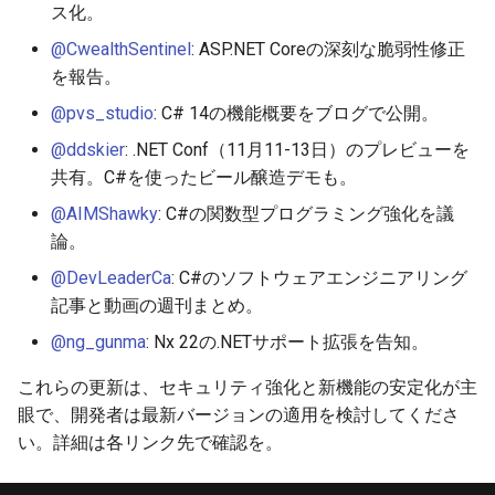
ス化。
@CwealthSentinel
: ASP.NET Coreの深刻な脆弱性修正
を報告。
@pvs_studio
: C# 14の機能概要をブログで公開。
@ddskier
: .NET Conf（11月11-13日）のプレビューを
共有。C#を使ったビール醸造デモも。
@AIMShawky
: C#の関数型プログラミング強化を議
論。
@DevLeaderCa
: C#のソフトウェアエンジニアリング
記事と動画の週刊まとめ。
@ng_gunma
: Nx 22の.NETサポート拡張を告知。
これらの更新は、セキュリティ強化と新機能の安定化が主
眼で、開発者は最新バージョンの適用を検討してくださ
い。詳細は各リンク先で確認を。