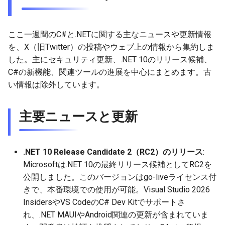
g
2026-05-17
2026-05-17
2025-11-09
2026-05-23
2026-05-24
2025-11-09
2026-05-24
2025-11-09
2026-05-24
2025-11-09
2026-05-24
2025-11-09
s
ここ一週間のC#と.NETに関する主なニュースや更新情報
2026-05-10
2026-05-10
2025-11-02
2026-05-15
2026-05-17
2025-11-02
2026-05-17
2025-11-02
2026-05-17
2025-11-02
2026-05-17
2025-11-02
e
を、X（旧Twitter）の投稿やウェブ上の情報から集約しま
した。主にセキュリティ更新、.NET 10のリリース候補、
a
2026-05-03
2026-05-03
2025-10-26
2026-05-08
2026-05-10
2025-10-26
2026-05-10
2025-10-26
2026-05-10
2025-10-26
2026-05-10
2025-10-26
C#の新機能、関連ツールの進展を中心にまとめます。古
r
い情報は除外しています。
2026-04-26
2026-04-26
2025-10-19
2026-05-01
2026-05-03
2025-10-19
2026-05-03
2025-10-19
2026-05-03
2025-10-19
2026-05-03
2025-10-19
c
2026-04-19
主要ニュースと更新
2026-04-19
2025-10-12
2026-04-24
2026-04-26
2025-10-12
2026-04-26
2025-10-12
2026-04-26
2025-10-12
2026-04-26
2025-10-12
h
2026-04-12
2026-04-12
2025-10-05
2026-04-23
2026-04-19
2025-10-05
2026-04-19
2025-10-05
2026-04-19
2025-10-05
2026-04-19
2025-10-05
.NET 10 Release Candidate 2（RC2）のリリース
:
2026-04-05
2026-04-05
2025-09-28
2026-04-17
2026-04-12
2025-09-28
2026-04-12
2025-09-28
2026-04-12
2025-09-28
2026-04-12
Microsoftは.NET 10の最終リリース候補としてRC2を
公開しました。このバージョンはgo-liveライセンス付
2026-03-29
2026-03-29
2025-09-21
2026-04-13
2026-04-05
2025-09-21
2026-04-05
2025-09-21
2026-04-05
2025-09-21
2026-04-05
きで、本番環境での使用が可能。Visual Studio 2026
InsidersやVS CodeのC# Dev Kitでサポートさ
2026-03-22
2026-03-22
2025-09-14
2026-03-29
2025-09-19
2026-03-29
2025-09-14
2026-03-29
2025-09-14
2026-03-29
れ、.NET MAUIやAndroid関連の更新が含まれていま