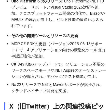
Uno Platform 6.3のリリース
: Uno Platformが.NET 10
2026-01-11
2026-01-11
2026-01-18
2026-01-18
2026-01-18
2026-01-18
プレビューサポートとVisual Studio 2026対応を追
加。クロスプラットフォーム開発の強化で、Blazorや
2026-01-04
2026-01-04
2026-01-11
2026-01-11
2026-01-11
2026-01-11
MAUIとの統合が向上し、ビルド性能の最適化も図ら
れています。
2026-01-04
2026-01-04
2026-01-04
2026-01-04
その他の開発ツールとリソースの更新
:
MCP C# SDKの更新（バージョン2025-06-18サポー
ト）で、AIアプリケーション向けの構造化ツール出力
や認証強化が追加。
C# Dev Kitのアップデートで、ソリューション不要の
ワークスペースモードや.NET Aspireのオーケストレー
ションが導入され、デバッグ/テスト機能が向上。
Nx 22リリースで.NETとMavenサポートが拡張され、
クラウドネイティブ開発を支援。
X（旧Twitter）上の関連投稿ピッ