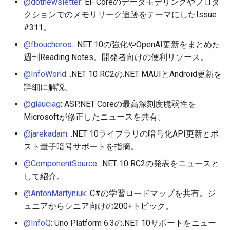
@dotnewsletter
: EF Coreのデータモデリングやプロダ
クションでのメモリリーク追跡をテーマにしたIssue
#311。
@fboucheros
: .NET 10の強化やOpenAI更新をまとめた
週刊Reading Notes。開発者向けの便利リソース。
@InfoWorld
: .NET 10 RC2の.NET MAUIとAndroid更新を
詳細に解説。
@glauciag
: ASP.NET Coreの最高深刻度脆弱性を
Microsoftが修正したニュースを共有。
@jarekadam
: .NET 10ライブラリの暗号化API更新とポ
スト量子暗号サポートを指摘。
@ComponentSource
: .NET 10 RC2の発表をニュースと
して紹介。
@AntonMartyniuk
: C#の学習ロードマップを共有。ジ
ュニアからシニア向けの200+トピック。
@InfoQ
: Uno Platform 6.3の.NET 10サポートをニュー