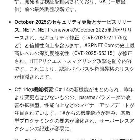
す。開発者は検証を推奨されており、GA（一般提
2026-03-15
2026-03-15
2025-09-07
2026-03-22
2025-09-18
2026-03-22
2025-09-07
2026-03-22
2025-09-07
2026-03-22
供）前の最終調整段階です。
October 2025のセキュリティ更新とサービスリリー
2026-03-08
2026-03-08
2025-08-31
2026-03-15
2026-03-15
2025-08-31
2026-03-15
2025-08-31
2026-03-15
ス
: .NETと.NET FrameworkのOctober 2025更新がリリ
ースされ、セキュリティ修正（CVE-2025-21176な
2026-03-01
2026-03-01
2025-08-24
2026-03-08
2026-03-08
2025-08-24
2026-03-08
2025-08-24
2026-03-08
ど）と信頼性向上を含みます。ASP.NET Coreの史上最
高レベルの深刻度脆弱性（CVE-2025-55315）が修正
2026-02-22
2026-02-22
2025-08-17
2026-03-01
2026-03-01
2025-08-17
2026-03-01
2025-08-17
2026-03-01
され、HTTPリクエストスマグリング攻撃を防ぐ内容
2026-02-15
2026-02-15
2025-08-10
2026-02-22
2026-02-22
2025-08-10
2026-02-22
2025-08-10
2026-02-22
です。これにより、認証バイパスや権限昇格のリスク
が軽減されます。
2026-02-08
2026-02-08
2025-08-03
2026-02-15
2026-02-15
2025-08-03
2026-02-15
2025-08-03
2026-02-15
C# 14の機能概要
: C# 14の新機能がまとめられ、昨年
より変更点は少ないものの、paramsパラメータの改
2026-02-01
2026-02-01
2026-02-08
2026-02-08
2025-07-16
2026-02-08
2025-07-17
2026-02-08
善や拡張型、性能向上などのマイナーアップデートが
注目されています。F#からの機能継承が進み、関数
2026-01-25
2026-01-25
2026-02-01
2026-02-01
2026-02-01
2026-02-01
型プログラミングの要素が強化され、サーバーレスア
クションの記述が容易に。
2026-01-18
2026-01-18
2026-01-25
2026-01-25
2026-01-25
2026-01-25