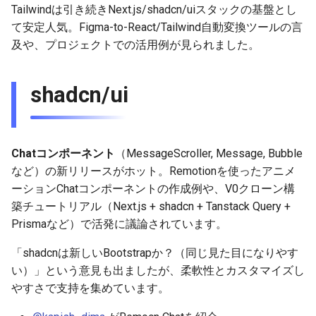
Tailwindは引き続きNext.js/shadcn/uiスタックの基盤とし
2026-03-15
2025-09-07
2026-03-15
2025-09-14
2026-03-22
2025-09-18
2026-03-22
2025-09-07
2026-03-22
2025-09-07
て安定人気。Figma-to-React/Tailwind自動変換ツールの言
及や、プロジェクトでの活用例が見られました。
2026-03-08
2025-08-31
2026-03-08
2025-09-07
2026-03-15
2026-03-15
2025-08-31
2026-03-15
2025-08-31
2026-03-01
2025-08-24
2026-03-01
2025-08-31
2026-03-08
2026-03-08
2025-08-24
2026-03-08
2025-08-24
shadcn/ui
2026-02-22
2025-08-17
2026-02-22
2025-08-24
2026-03-01
2026-03-01
2025-08-17
2026-03-01
2025-08-17
Chatコンポーネント
（MessageScroller, Message, Bubble
2026-02-15
2025-08-10
2026-02-15
2025-08-17
2026-02-22
2026-02-22
2025-08-10
2026-02-22
2025-08-10
など）の新リリースがホット。Remotionを使ったアニメ
ーションChatコンポーネントの作成例や、V0クローン構
2026-02-08
2025-08-03
2026-02-08
2025-08-10
2026-02-15
2026-02-15
2025-08-03
2026-02-15
2025-08-03
築チュートリアル（Next.js + shadcn + Tanstack Query +
Prismaなど）で活発に議論されています。
2026-02-01
2026-02-01
2025-08-03
2026-02-08
2026-02-08
2025-07-16
2026-02-08
2025-07-17
「shadcnは新しいBootstrapか？（同じ見た目になりやす
2026-01-25
2026-01-25
2026-02-01
2026-02-01
2026-02-01
い）」という意見も出ましたが、柔軟性とカスタマイズし
やすさで支持を集めています。
2026-01-18
2026-01-18
2026-01-25
2026-01-25
2026-01-25