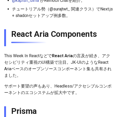
@kapish_dima
がRemocn Chatを紹介。
2026-01-11
2026-01-11
2026-01-18
2026-01-18
2026-01-18
チュートリアル勢（@surajtwt_ 関連クラス）でNext.js
+ shadcnセットアップ例多数。
2026-01-04
2026-01-04
2026-01-11
2026-01-11
2026-01-11
2026-01-04
2026-01-04
2026-01-04
React Aria Components
This Week In Reactなどで
React Aria
の言及が続き、アク
セシビリティ重視のUI構築で注目。JK-UIのようなReact
Ariaベースのオープンソースコンポーネント集も共有され
ました。
サポート要望の声もあり、Headless/アクセシブルコンポ
ーネントのエコシステムが拡大中です。
Prisma