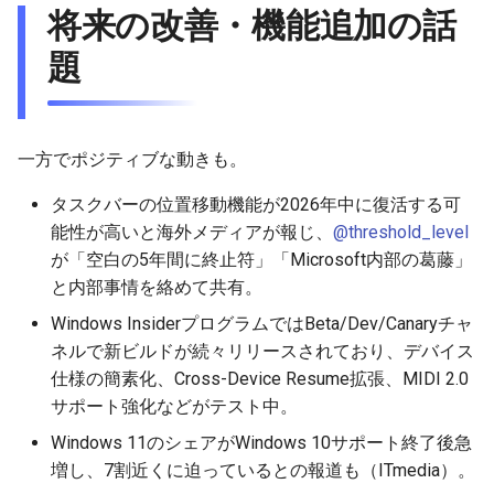
将来の改善・機能追加の話
2026-01-11
2026-01-18
2026-01-18
2026-01-18
2026-01-18
題
2026-01-04
2026-01-11
2026-01-11
2026-01-11
2026-01-11
2026-01-04
2026-01-04
2026-01-04
2026-01-04
一方でポジティブな動きも。
タスクバーの位置移動機能が2026年中に復活する可
能性が高いと海外メディアが報じ、
@threshold_level
が「空白の5年間に終止符」「Microsoft内部の葛藤」
と内部事情を絡めて共有。
Windows InsiderプログラムではBeta/Dev/Canaryチャ
ネルで新ビルドが続々リリースされており、デバイス
仕様の簡素化、Cross-Device Resume拡張、MIDI 2.0
サポート強化などがテスト中。
Windows 11のシェアがWindows 10サポート終了後急
増し、7割近くに迫っているとの報道も（ITmedia）。