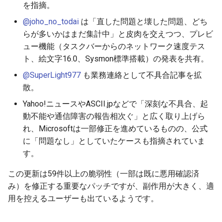
を指摘。
2025-09-07
2026-03-15
2025-09-14
2026-03-22
2025-09-18
2026-03-22
2025-09-07
2026-03-22
2025-09-07
2026-03-22
@joho_no_todai
は「直した問題と壊した問題、どち
らが多いかはまだ集計中」と皮肉を交えつつ、プレビ
2025-08-31
2026-03-08
2025-09-07
2026-03-15
2026-03-15
2025-08-31
2026-03-15
2025-08-31
2026-03-15
ュー機能（タスクバーからのネットワーク速度テス
ト、絵文字16.0、Sysmon標準搭載）の発表を共有。
2025-08-24
2026-03-01
2025-08-31
2026-03-08
2026-03-08
2025-08-24
2026-03-08
2025-08-24
2026-03-08
@SuperLight977
も業務連絡として不具合記事を拡
2025-08-17
2026-02-22
2025-08-24
2026-03-01
2026-03-01
2025-08-17
2026-03-01
2025-08-17
2026-03-01
散。
Yahoo!ニュースやASCII.jpなどで「深刻な不具合、起
2025-08-10
2026-02-15
2025-08-17
2026-02-22
2026-02-22
2025-08-10
2026-02-22
2025-08-10
2026-02-22
動不能や通信障害の報告相次ぐ」と広く取り上げら
れ、Microsoftは一部修正を進めているものの、公式
2025-08-03
2026-02-08
2025-08-10
2026-02-15
2026-02-15
2025-08-03
2026-02-15
2025-08-03
2026-02-15
に「問題なし」としていたケースも指摘されていま
す。
2026-02-01
2025-08-03
2026-02-08
2026-02-08
2025-07-16
2026-02-08
2025-07-17
2026-02-08
この更新は59件以上の脆弱性（一部は既に悪用確認済
2026-01-25
2026-02-01
2026-02-01
2026-02-01
2026-02-01
み）を修正する重要なパッチですが、副作用が大きく、適
用を控えるユーザーも出ているようです。
2026-01-18
2026-01-25
2026-01-25
2026-01-25
2026-01-25