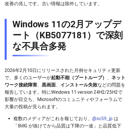
改善の兆しです。古い情報は除外しています。
g
2025-11-09
2026-05-23
2026-05-17
2025-11-09
2026-05-24
2025-11-09
2026-05-24
2025-11-09
2026-05-24
2025-11-09
2026-05-24
2025-11-09
s
Windows 11の2月アップデ
2025-11-02
2026-05-15
2026-05-10
2025-11-02
2026-05-17
2025-11-02
2026-05-17
2025-11-02
2026-05-17
2025-11-02
2026-05-17
2025-11-02
e
ート（KB5077181）で深刻
a
2025-10-26
2026-05-08
2026-05-03
2025-10-26
2026-05-10
2025-10-26
2026-05-10
2025-10-26
2026-05-10
2025-10-26
2026-05-10
2025-10-26
な不具合多発
r
2025-10-19
2026-05-01
2026-04-26
2025-10-19
2026-05-03
2025-10-19
2026-05-03
2025-10-19
2026-05-03
2025-10-19
2026-05-03
2025-10-19
c
2025-10-12
2026-04-24
2026-04-19
2025-10-12
2026-04-26
2025-10-12
2026-04-26
2025-10-12
2026-04-26
2025-10-12
2026-04-26
2025-10-12
h
2026年2月10日にリリースされた月例セキュリティ更新
で、多くのユーザーが
起動不能（ブートループ）
、
ネット
2025-10-05
2026-04-23
2026-04-12
2025-10-05
2026-04-19
2025-10-05
2026-04-19
2025-10-05
2026-04-19
2025-10-05
2026-04-19
2025-10-05
ワーク接続障害
、
黒画面
、
インストール失敗
などの問題を
報告しています。特にWindows 11 version 24H2/25H2で
2025-09-28
2026-04-17
2026-04-05
2025-09-28
2026-04-12
2025-09-28
2026-04-12
2025-09-28
2026-04-12
2025-09-28
2026-04-12
影響が目立ち、Microsoftのコミュニティやフォーラムで
大量の投稿が見られます。
2025-09-21
2026-04-13
2026-03-29
2025-09-21
2026-04-05
2025-09-21
2026-04-05
2025-09-21
2026-04-05
2025-09-21
2026-04-05
複数のメディアがこれを報じており、
@sc59_jp
は
2025-09-14
2026-03-22
2025-09-19
2026-03-29
2025-09-19
2026-03-29
2025-09-14
2026-03-29
2025-09-14
2026-03-29
「BillG が抜けてから品質は下降の一途」と品質低下