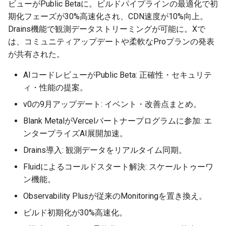
ビューがPublic Betaに。ビルドパイプラインの最適化で初
2026-01-18
2026-01-11
2026-01-11
2026-01-18
2026-01-18
2026-01-18
期化フェーズが30%高速化され、CDN速度が10%向上。
Drains機能で観測データストリーミングが可能に。Xで
2026-01-11
2026-01-04
2026-01-04
2026-01-11
2026-01-11
2026-01-11
は、コミュニティアップデートや柔軟なProプランの発表
が共有された。
2026-01-04
2026-01-04
2026-01-04
2026-01-04
AIコードレビューがPublic Beta: 正確性・セキュリテ
ィ・性能の提案。
v0の9月アップデート: イベント・改善点まとめ。
Blank MetalがVercelパートナープログラムに参加: エ
ンタープライズAI展開加速。
Drains導入: 観測データをリアルタイム同期。
Fluidによるコールドスタート解決: スケールトゥーワ
ン機能。
Observability Plusが従来のMonitoringを置き換え。
ビルド初期化が30%高速化。