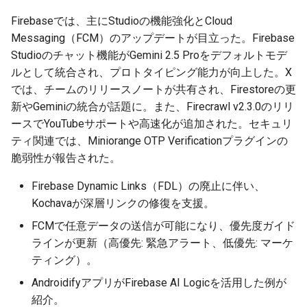
14日〜21日）
g
2026-05-24
Firebaseでは、主にStudioの機能強化とCloud
2026-05-17
2025-11-09
2026-05-23
2026-05-17
2025-11-09
2026-05-24
2025-11-09
2026-05-24
2025-11-09
2026-05-24
2025-11-09
s
Messaging（FCM）のアップデートが目立った。Firebase
2026-05-17
2026-05-10
2025-11-02
2026-05-15
2026-05-10
2025-11-02
2026-05-17
2025-11-02
2026-05-17
2025-11-02
2026-05-17
2025-11-02
Studioのチャット機能がGemini 2.5 Proをデフォルトモデ
e
ルとして統合され、プロトタイピング能力が向上した。X
a
2026-05-10
2026-05-03
2025-10-26
2026-05-08
2026-05-03
2025-10-26
2026-05-10
2025-10-26
2026-05-10
2025-10-26
2026-05-10
2025-10-26
では、チームのリリースノートが共有され、Firestoreの更
新やGeminiの統合が話題に。また、Firecrawl v2.3.0のリリ
r
2026-05-03
2026-04-26
2025-10-19
2026-05-01
2026-04-26
2025-10-19
2026-05-03
2025-10-19
2026-05-03
2025-10-19
2026-05-03
2025-10-19
ースでYouTubeサポートや高速化が追加された。セキュリ
c
ティ関連では、Miniorange OTP Verificationプラグインの
2026-04-26
2026-04-19
2025-10-12
2026-04-24
2026-04-19
2025-10-12
2026-04-26
2025-10-12
2026-04-26
2025-10-12
2026-04-26
2025-10-12
脆弱性が報告された。
h
Firebase Dynamic Links（FDL）の廃止に伴い、
2026-04-19
2026-04-12
2025-10-05
2026-04-23
2026-04-12
2025-10-05
2026-04-19
2025-10-05
2026-04-19
2025-10-05
2026-04-19
2025-10-05
Kochavaが深層リンクの修復を支援。
2026-04-12
2026-04-05
2025-09-28
2026-04-17
2026-04-05
2025-09-28
2026-04-12
2025-09-28
2026-04-12
2025-09-28
2026-04-12
FCMで任意データの送信が可能になり、優先度ガイド
ラインが更新（高優先: 緊急アラート、低優先: マーケ
2026-04-05
2026-03-29
2025-09-21
2026-04-13
2026-03-29
2025-09-21
2026-04-05
2025-09-21
2026-04-05
2025-09-21
2026-04-05
ティング）。
AndroidifyアプリがFirebase AI Logicを活用した例が
2026-03-29
2026-03-22
2025-09-14
2026-03-22
2025-09-19
2026-03-29
2025-09-14
2026-03-29
2025-09-14
2026-03-29
紹介。