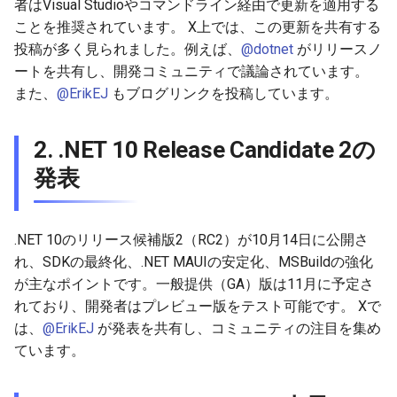
者はVisual Studioやコマンドライン経由で更新を適用する
2026-03-15
2026-03-15
2025-09-07
2026-03-22
2025-09-18
2026-03-22
2025-09-07
2026-03-22
2025-09-07
2026-03-22
ことを推奨されています。 X上では、この更新を共有する
投稿が多く見られました。例えば、
@dotnet
がリリースノ
2026-03-08
2026-03-08
2025-08-31
2026-03-15
2026-03-15
2025-08-31
2026-03-15
2025-08-31
2026-03-15
ートを共有し、開発コミュニティで議論されています。
また、
@ErikEJ
もブログリンクを投稿しています。
2026-03-01
2026-03-01
2025-08-24
2026-03-08
2026-03-08
2025-08-24
2026-03-08
2025-08-24
2026-03-08
2. .NET 10 Release Candidate 2の
2026-02-22
2026-02-22
2025-08-17
2026-03-01
2026-03-01
2025-08-17
2026-03-01
2025-08-17
2026-03-01
発表
2026-02-15
2026-02-15
2025-08-10
2026-02-22
2026-02-22
2025-08-10
2026-02-22
2025-08-10
2026-02-22
2026-02-08
2026-02-08
2025-08-03
2026-02-15
2026-02-15
2025-08-03
2026-02-15
2025-08-03
2026-02-15
.NET 10のリリース候補版2（RC2）が10月14日に公開さ
れ、SDKの最終化、.NET MAUIの安定化、MSBuildの強化
2026-02-01
2026-02-01
2026-02-08
2026-02-08
2025-07-16
2026-02-08
2025-07-17
2026-02-08
が主なポイントです。一般提供（GA）版は11月に予定さ
れており、開発者はプレビュー版をテスト可能です。 Xで
2026-01-25
2026-01-25
2026-02-01
2026-02-01
2026-02-01
2026-02-01
は、
@ErikEJ
が発表を共有し、コミュニティの注目を集め
ています。
2026-01-18
2026-01-18
2026-01-25
2026-01-25
2026-01-25
2026-01-25