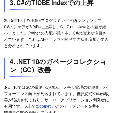
3. C#のTIOBE Indexでの上昇
2026-01-11
2026-01-11
2026-01-18
2026-01-18
2026-01-18
2026-01-18
2026-01-04
2026-01-04
2026-01-11
2026-01-11
2026-01-11
2026-01-11
2025年10月のTIOBEプログラミング言語ランキングで、
C#のシェアが6.94%に上昇し、C、C++、Javaとの差が縮
2026-01-04
2026-01-04
2026-01-04
2026-01-04
小しました。Pythonの支配が続く中、C#の加速が注目さ
れています。これはAIやクラウド開発での採用増加が要因
と分析されています。
4. .NET 10のガベージコレクショ
ン（GC）改善
.NET 10ではGCの最適化が進み、メモリ管理の効率化とパ
フォーマンス向上が見込まれています。低負荷時の動作改
善が強調されており、サーバーアプリケーション開発者に
有用です。 X上で
@dotnet
がこのアップデートを共有し、
開発者の関心を呼んでいます。