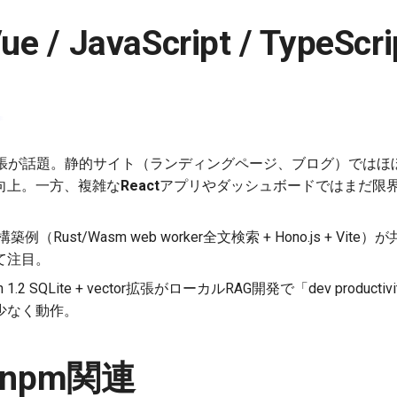
ue / JavaScript / TypeScri
ome拡張が話題。静的サイト（ランディングページ、ブログ）では
向上。一方、複雑な
React
アプリやダッシュボードではまだ限
。
築例（Rust/Wasm web worker全文検索 + Hono.js + V
て注目。
1.2 SQLite + vector拡張がローカルRAG開発で「dev productiv
少なく動作。
/ npm関連