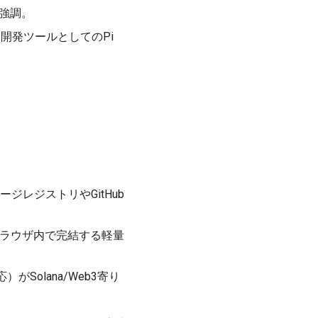
を強調。
開発ツールとしてのPi
ッケージレジストリやGitHub
の実用例。ブラウザ内で完結する軽量
）がSolana/Web3寄り