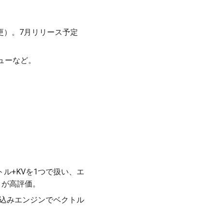
更）。7月リリース予定
階層ビューなど。
+ベクトル+KVを1つで扱い、エ
ティが高評価。
ons追加。埋め込みエンジンでベクトル