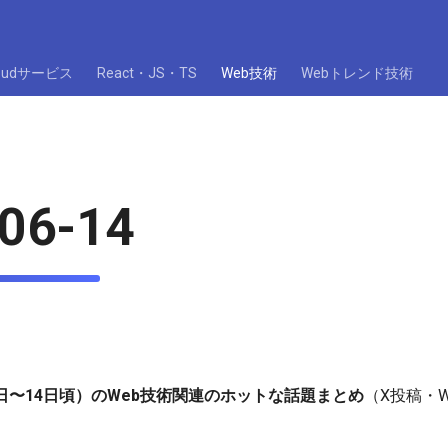
loudサービス
React・JS・TS
Web技術
Webトレンド技術
06-14
7日〜14日頃）のWeb技術関連のホットな話題まとめ
（X投稿・
。