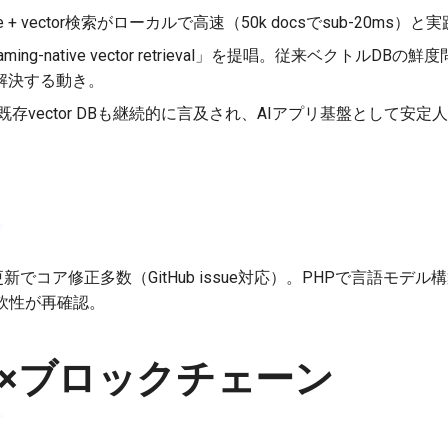
e + vector検索がローカルで高速（50k docsでsub-20ms）
eaming-native vector retrieval」を提唱。従来ベクトル
解決する動き。
tなどの既存vector DBも継続的に言及され、AIアプリ基盤として安定
の週次更新でコア修正多数（GitHub issue対応）。PHPで言語モ
軟性が再確認。
術×ブロックチェーン