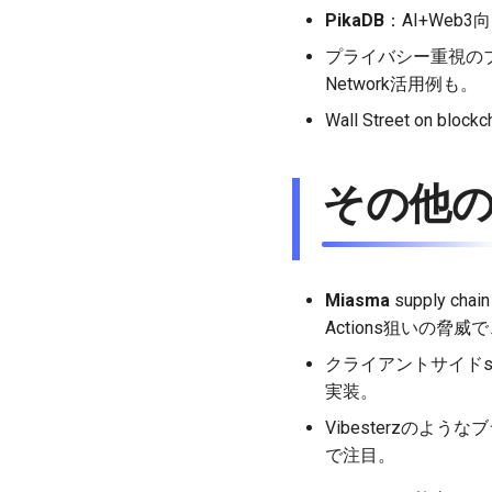
PikaDB
：AI+We
プライバシー重視のブ
Network活用例も。
Wall Street on 
その他の
Miasma
supply c
Actions狙いの脅
クライアントサイドsema
実装。
Vibesterzのような
で注目。