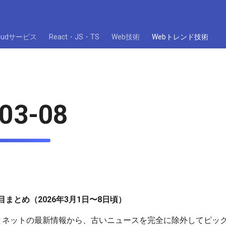
loudサービス
React・JS・TS
Web技術
Webトレンド技術
03-08
まとめ（2026年3月1日〜8日頃）
とネットの最新情報から、古いニュースを完全に除外してピッ