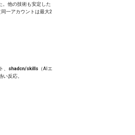
た。他の技術も安定した
同一アカウントは最大2
ート、
shadcn/skills
（AIエ
熱い反応。