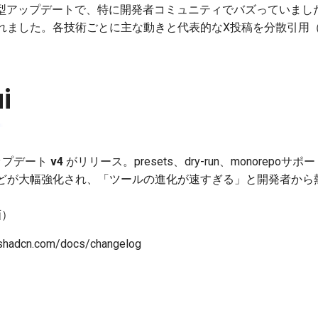
型アップデートで、特に開発者コミュニティでバズっていまし
れました。各技術ごとに主な動きと代表的なX投稿を分散引用（
i
アップデート
v4
がリリース。presets、dry-run、monorepoサポ
どが大幅強化され、「ツールの進化が速すぎる」と開発者から
画）
.shadcn.com/docs/changelog