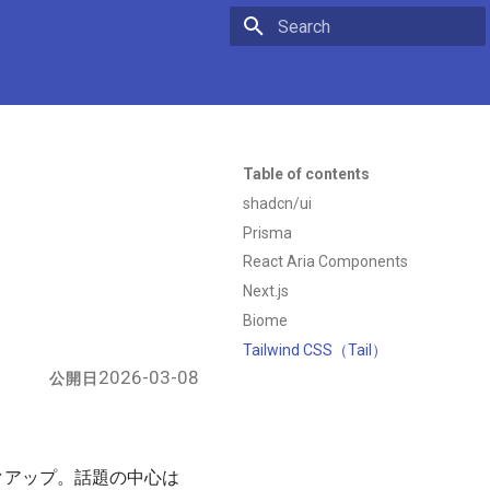
Initializing search
Table of contents
shadcn/ui
Prisma
React Aria Components
Next.js
Biome
Tailwind CSS（Tail）
2026-03-08
公開日
クアップ。話題の中心は