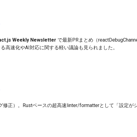
act.js Weekly Newsletter
で最新PRまとめ（reactDebugCh
さらなる高速化やAI対応に関する軽い議論も見られました。
正）。Rustベースの超高速linter/formatterとして「設
。