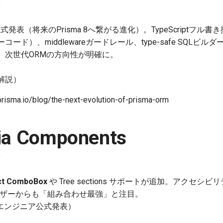
式発表（将来のPrisma 8へ繋がる進化）。TypeScriptフル
）、middlewareガードレール、type-safe SQLビルダー、
、次世代ORMの方向性が明確に。
解説）
ma.io/blog/the-next-evolution-of-prisma-orm
ria Components
ect ComboBox
や Tree sections サポートが追加。アクセ
iユーザーからも「組み合わせ最強」と注目。
eエンジニア公式発表）