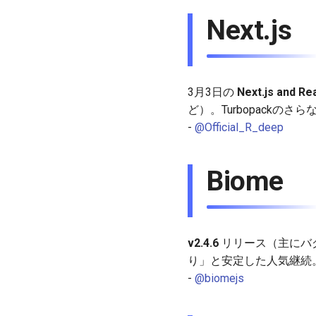
Next.js
3月3日の
Next.js and Re
ど）。Turbopackの
-
@Official_R_deep
Biome
v2.4.6
リリース（主にバグ修
り」と安定した人気継続
-
@biomejs