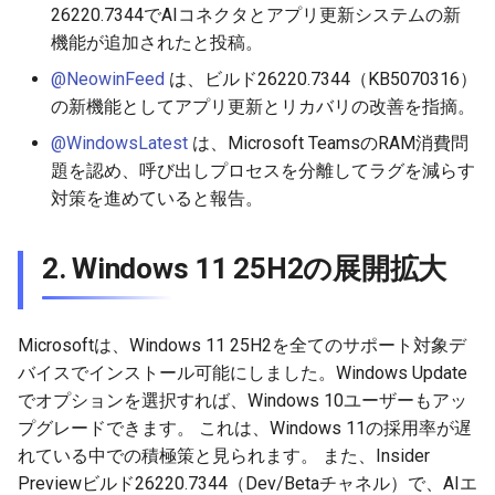
26220.7344でAIコネクタとアプリ更新システムの新
2026-01-11
2026-01-11
2026-01-18
2026-01-18
2026-01-18
2026-01-18
機能が追加されたと投稿。
2026-01-04
2026-01-04
2026-01-11
2026-01-11
2026-01-11
2026-01-11
@NeowinFeed
は、ビルド26220.7344（KB5070316）
の新機能としてアプリ更新とリカバリの改善を指摘。
2026-01-04
2026-01-04
2026-01-04
2026-01-04
@WindowsLatest
は、Microsoft TeamsのRAM消費問
題を認め、呼び出しプロセスを分離してラグを減らす
対策を進めていると報告。
2. Windows 11 25H2の展開拡大
Microsoftは、Windows 11 25H2を全てのサポート対象デ
バイスでインストール可能にしました。Windows Update
でオプションを選択すれば、Windows 10ユーザーもアッ
プグレードできます。 これは、Windows 11の採用率が遅
れている中での積極策と見られます。 また、Insider
Previewビルド26220.7344（Dev/Betaチャネル）で、AIエ