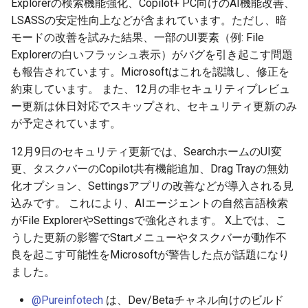
Explorerの検索機能強化、Copilot+ PC向けのAI機能改善、
2026-03-15
2026-03-15
2025-09-14
2026-03-22
2025-09-18
2026-03-22
2025-09-07
2026-03-22
2025-09-07
2026-03-22
LSASSの安定性向上などが含まれています。ただし、暗
モードの改善を試みた結果、一部のUI要素（例: File
2026-03-08
2026-03-08
2025-09-07
2026-03-15
2026-03-15
2025-08-31
2026-03-15
2025-08-31
2026-03-15
Explorerの白いフラッシュ表示）がバグを引き起こす問題
も報告されています。Microsoftはこれを認識し、修正を
2026-03-01
2026-03-01
2025-08-31
2026-03-08
2026-03-08
2025-08-24
2026-03-08
2025-08-24
2026-03-08
約束しています。 また、12月の非セキュリティプレビュ
ー更新は休日対応でスキップされ、セキュリティ更新のみ
2026-02-22
2026-02-22
2025-08-24
2026-03-01
2026-03-01
2025-08-17
2026-03-01
2025-08-17
2026-03-01
が予定されています。
2026-02-15
2026-02-15
2025-08-17
2026-02-22
2026-02-22
2025-08-10
2026-02-22
2025-08-10
2026-02-22
12月9日のセキュリティ更新では、SearchホームのUI変
更、タスクバーのCopilot共有機能追加、Drag Trayの無効
2026-02-08
2026-02-08
2025-08-10
2026-02-15
2026-02-15
2025-08-03
2026-02-15
2025-08-03
2026-02-15
化オプション、Settingsアプリの改善などが導入される見
込みです。 これにより、AIエージェントの自然言語検索
2026-02-01
2026-02-01
2025-08-03
2026-02-08
2026-02-08
2025-07-16
2026-02-08
2025-07-17
2026-02-08
がFile ExplorerやSettingsで強化されます。 X上では、こ
うした更新の影響でStartメニューやタスクバーが動作不
2026-01-25
2026-01-25
2026-02-01
2026-02-01
2026-02-01
2026-02-01
良を起こす可能性をMicrosoftが警告した点が話題になり
ました。
2026-01-18
2026-01-18
2026-01-25
2026-01-25
2026-01-25
2026-01-25
@Pureinfotech
は、Dev/Betaチャネル向けのビルド