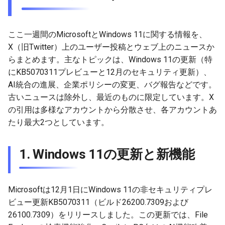
4. ユーザー報告のバグと問
g
題
2026-05-17
2026-05-23
2026-05-17
2025-11-09
2026-05-24
2025-11-09
2026-05-24
2025-11-09
2026-05-24
2025-11-09
2026-05-24
2025-11-09
s
ここ一週間のMicrosoftとWindows 11に関する情報を、
5. その他のMicrosoftニュー
2026-05-10
2026-05-15
2026-05-10
2025-11-02
2026-05-17
2025-11-02
2026-05-17
2025-11-02
2026-05-17
2025-11-02
2026-05-17
2025-11-02
e
X（旧Twitter）上のユーザー投稿とウェブ上のニュースか
ス
らまとめます。主なトピックは、Windows 11の更新（特
a
2026-05-03
2026-05-08
2026-05-03
2025-10-26
2026-05-10
2025-10-26
2026-05-10
2025-10-26
2026-05-10
2025-10-26
2026-05-10
2025-10-26
にKB5070311プレビューと12月のセキュリティ更新）、
r
AI統合の進展、企業ポリシーの変更、バグ報告などです。
2026-04-26
2026-05-01
2026-04-26
2025-10-19
2026-05-03
2025-10-19
2026-05-03
2025-10-19
2026-05-03
2025-10-19
2026-05-03
2025-10-19
古いニュースは除外し、最近のものに限定しています。X
c
の引用は多様なアカウントから分散させ、各アカウントあ
2026-04-19
2026-04-24
2026-04-19
2025-10-12
2026-04-26
2025-10-12
2026-04-26
2025-10-12
2026-04-26
2025-10-12
2026-04-26
2025-10-12
h
たり最大2つとしています。
2026-04-12
2026-04-23
2026-04-12
2025-10-05
2026-04-19
2025-10-05
2026-04-19
2025-10-05
2026-04-19
2025-10-05
2026-04-19
2025-10-05
1. Windows 11の更新と新機能
2026-04-05
2026-04-17
2026-04-05
2025-09-28
2026-04-12
2025-09-28
2026-04-12
2025-09-28
2026-04-12
2025-09-28
2026-04-12
2026-03-29
2026-04-13
2026-03-29
2025-09-21
2026-04-05
2025-09-21
2026-04-05
2025-09-21
2026-04-05
2025-09-21
2026-04-05
Microsoftは12月1日にWindows 11の非セキュリティプレ
ビュー更新KB5070311（ビルド26200.7309および
2026-03-22
2026-03-22
2025-09-19
2026-03-29
2025-09-19
2026-03-29
2025-09-14
2026-03-29
2025-09-14
2026-03-29
26100.7309）をリリースしました。この更新では、File