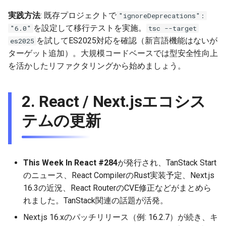
2025-09-07
2026-03-15
2025-09-07
2026-03-15
2025-09-14
2026-03-22
2025-09-18
2026-03-22
2025-09-07
2026-03-22
実践方法
: 既存プロジェクトで
"ignoreDeprecations":
を設定して移行テストを実施。
"6.0"
tsc --target
2025-08-31
2026-03-08
2025-08-31
2026-03-08
2025-09-07
2026-03-15
2026-03-15
2025-08-31
2026-03-15
を試してES2025対応を確認（新言語機能はないが
es2025
ターゲット追加）。大規模コードベースでは型安全性向上
2025-08-24
2026-03-01
2025-08-24
2026-03-01
2025-08-31
2026-03-08
2026-03-08
2025-08-24
2026-03-08
を活かしたリファクタリングから始めましょう。
2025-08-17
2026-02-22
2025-08-17
2026-02-22
2025-08-24
2026-03-01
2026-03-01
2025-08-17
2026-03-01
2.
React / Next.jsエコシス
2025-08-10
2026-02-15
2025-08-10
2026-02-15
2025-08-17
2026-02-22
2026-02-22
2025-08-10
2026-02-22
テムの更新
2025-08-03
2026-02-08
2025-08-03
2026-02-08
2025-08-10
2026-02-15
2026-02-15
2025-08-03
2026-02-15
2025-07-16
2026-02-01
2026-02-01
2025-08-03
2026-02-08
2026-02-08
2025-07-17
2026-02-08
This Week In React #284
が発行され、TanStack Start
のニュース、React CompilerのRust実装予定、Next.js
2026-01-25
2026-01-25
2026-02-01
2026-02-01
2026-02-01
16.3の近況、React RouterのCVE修正などがまとめら
れました。TanStack関連の話題が活発。
2026-01-18
2026-01-18
2026-01-25
2026-01-25
2026-01-25
Next.js 16.xのパッチリリース（例: 16.2.7）が続き、キ