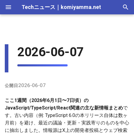
Techニュース
｜
komiyamma.net
I
n
MS・Windows｜2026年
Apple・Mac｜2026年
C# & .NET｜2026年
Cloudサービス｜2026年
1. TypeScriptの最新動向とTS
2025-12-28
Web技術｜2026年
Webトレンド技術｜2026
2026-07-11
2025-12-28
2026-07-11
2026-07-11
2025-12-28
2026-07-12
2025-12-28
2026-07-12
2025-12-28
2026-07-12
2025-12-28
i
2026-06-07
7.0準備
年
t
MS・Windows｜2025年
C# & .NET｜2025年
Cloudサービス｜2025年
2025-12-21
Web技術｜2025年
2026-07-04
2025-12-21
2026-07-04
2026-07-04
2025-12-21
2026-07-05
2025-12-21
2026-07-05
2025-12-21
2026-07-05
2025-12-21
2. React / Next.jsエコシステ
Webトレンド技術｜2025
i
ムの更新
年
2025-12-14
2026-06-20
2025-12-14
2026-06-20
2026-06-20
2025-12-14
2026-06-28
2025-12-14
2026-06-28
2025-12-14
2026-06-28
2025-12-14
a
3. TanStack関連の盛り上がり
2025-12-07
2026-06-13
2025-12-07
2026-06-13
2026-06-13
2025-12-07
2026-06-21
2025-12-07
2026-06-21
2025-12-07
2026-06-21
2025-12-07
l
2026-06-07
公開日
i
4. その他のTipsとトレンド
2025-11-30
2026-06-06
2025-11-30
2026-06-10
2026-06-06
2025-11-30
2026-06-14
2025-11-30
2026-06-14
2025-11-30
2026-06-14
2025-11-30
ここ1週間（2026年6月1日〜7日頃）の
z
JavaScript/TypeScript/React関連の主な新情報まとめ
で
2025-11-23
2026-05-30
2025-11-23
2026-06-06
2026-05-30
2025-11-23
2026-06-07
2025-11-23
2026-06-07
2025-11-23
2026-06-07
2025-11-23
す。古い内容（例: TypeScript 6.0の本リリース自体は数ヶ
i
月前）を避け、最近の議論・更新・実践寄りのものを中心
n
2025-11-16
2026-05-23
2025-11-16
2026-05-30
2026-05-23
2025-11-16
2026-05-31
2025-11-16
2026-05-31
2025-11-16
2026-05-31
2025-11-16
に抽出しました。情報源はX上の開発者投稿とウェブ検索