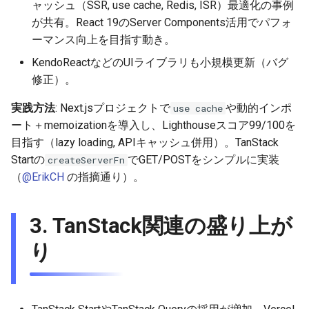
ャッシュ（SSR, use cache, Redis, ISR）最適化の事例
2026-01-11
2026-01-11
2026-01-18
2026-01-18
2026-01-18
が共有。React 19のServer Components活用でパフォ
ーマンス向上を目指す動き。
2026-01-04
2026-01-04
2026-01-11
2026-01-11
2026-01-11
KendoReactなどのUIライブラリも小規模更新（バグ
2026-01-04
2026-01-04
2026-01-04
修正）。
実践方法
: Next.jsプロジェクトで
や動的インポ
use cache
ート＋memoizationを導入し、Lighthouseスコア99/100を
目指す（lazy loading, APIキャッシュ併用）。TanStack
Startの
でGET/POSTをシンプルに実装
createServerFn
（
@ErikCH
の指摘通り）。
3.
TanStack関連の盛り上が
り