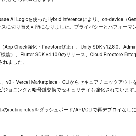
ase AI Logicを使ったHybrid inferenceにより、on-device（
ムレスに切り替え可能になりました。プライバシーとパフォーマ
（App Check強化・Firestore修正）、Unity SDK v12.8.0、Admin 
ns新機能）、Flutter SDK v4.10.0のリリース、Cloud Firestore Ente
されました。
れ、v0・Vercel Marketplace・CLIからセキュアチェック
ビジョニングと暗号鍵交換でセキュリティも強化されています
routing rulesをダッシュボード/API/CLIで再デプロイ
。