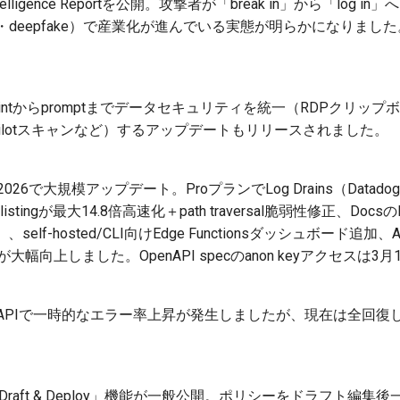
eat Intelligence Reportを公開。攻撃者が「break in」から「log
t作成・deepfake）で産業化が進んでいる実態が明らかになりました
。
endpointからpromptまでデータセキュリティを統一（RDPクリップボ
65 Copilotスキャンなど）するアップデートもリリースされました。
rch 2026で大規模アップデート。ProプランでLog Drains（Datadog/Gr
t listingが最大14.8倍高速化＋path traversal脆弱性修正、Do
elf-hosted/CLI向けEdge Functionsダッシュボード追
Xが大幅向上しました。OpenAPI specのanon keyアクセスは
ent APIで一時的なエラー率上昇が発生しましたが、現在は全回
Policyの「Draft & Deploy」機能が一般公開。ポリシーをドラフ