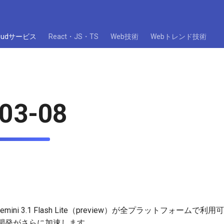
loudサービス
React・JS・TS
Web技術
Webトレンド技術
03-08
c経由でGemini 3.1 Flash Lite（preview）が全プラットフォ
開発がさらに加速します。