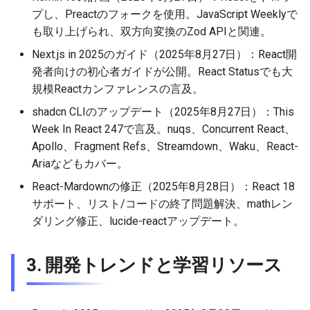
2026-01-18
2026-01-11
2026-01-11
2026-01-18
2026-01-18
2026-01-18
プし、Preactのフォークを使用。JavaScript Weeklyで
も取り上げられ、双方向変換のZod APIと関連。
2026-01-11
2026-01-04
2026-01-04
2026-01-11
2026-01-11
2026-01-11
Next.js in 2025のガイド（2025年8月27日）：React開
発者向けの初心者ガイドが公開。React Statusでも大
2026-01-04
2026-01-04
2026-01-04
2026-01-04
規模Reactカンファレンスの言及。
shadcn CLIのアップデート（2025年8月27日）：This
Week In React 247で言及。nuqs、Concurrent React、
Apollo、Fragment Refs、Streamdown、Waku、React-
Ariaなどもカバー。
React-Mardownの修正（2025年8月28日）：React 18
サポート、リスト/コードの終了問題解決、mathレン
ダリング修正、lucide-reactアップデート。
3. 開発トレンドと学習リソース