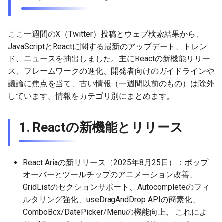
4. 議論と批判
g
2026-05-24
2026-05-17
2025-11-09
2026-05-23
2026-05-17
2025-11-09
2026-05-24
2025-11-09
2026-05-24
2025-11-09
2026-05-24
2025-11-09
s
ここ一週間のX（Twitter）投稿とウェブ検索結果から、
2026-05-17
2026-05-10
2025-11-02
2026-05-15
2026-05-10
2025-11-02
2026-05-17
2025-11-02
2026-05-17
2025-11-02
2026-05-17
2025-11-02
e
JavaScriptとReactに関する最新のアップデート、トレン
ド、ニュースを抽出しました。主にReactの新機能リリー
a
2026-05-10
2026-05-03
2025-10-26
2026-05-08
2026-05-03
2025-10-26
2026-05-10
2025-10-26
2026-05-10
2025-10-26
2026-05-10
2025-10-26
ス、フレームワークの進化、開発者向けのガイドラインや
r
議論に焦点を当て、古い情報（一週間以前のもの）は除外
2026-05-03
2026-04-26
2025-10-19
2026-05-01
2026-04-26
2025-10-19
2026-05-03
2025-10-19
2026-05-03
2025-10-19
2026-05-03
2025-10-19
しています。情報をカテゴリ別にまとめます。
c
2026-04-26
2026-04-19
2025-10-12
2026-04-24
2026-04-19
2025-10-12
2026-04-26
2025-10-12
2026-04-26
2025-10-12
2026-04-26
2025-10-12
h
1. Reactの新機能とリリース
2026-04-19
2026-04-12
2025-10-05
2026-04-23
2026-04-12
2025-10-05
2026-04-19
2025-10-05
2026-04-19
2025-10-05
2026-04-19
2025-10-05
2026-04-12
2026-04-05
2025-09-28
2026-04-17
2026-04-05
2025-09-28
2026-04-12
2025-09-28
2026-04-12
2025-09-28
2026-04-12
React Ariaの新リリース（2025年8月25日）：ポップ
オーバーとツールチップのアニメーション改善、
2026-04-05
2026-03-29
2025-09-21
2026-04-13
2026-03-29
2025-09-21
2026-04-05
2025-09-21
2026-04-05
2025-09-21
2026-04-05
GridListのセクションサポート、Autocompleteのフィ
ルタリング強化、useDragAndDrop APIの簡素化、
2026-03-29
2026-03-22
2025-09-14
2026-03-22
2025-09-19
2026-03-29
2025-09-19
2026-03-29
2025-09-14
2026-03-29
ComboBox/DatePicker/Menuの機能向上。 これによ