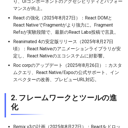
り、UIコンポーネントのアクセシビリティとパフォー
2026-03-22
2026-03-15
2025-09-07
2026-03-15
2025-09-14
2026-03-22
2025-09-18
2026-03-22
2025-09-07
2026-03-22
マンスが向上。
React
の強化（2025年8月27日）：React DOMと
2026-03-15
2026-03-08
2025-08-31
2026-03-08
2025-09-07
2026-03-15
2026-03-15
2025-08-31
2026-03-15
React NativeでFragmentがより強力に。Fragment
Refsが実験段階で、最新のReact Labs投稿で言及。
2026-03-08
2026-03-01
2025-08-24
2026-03-01
2025-08-31
2026-03-08
2026-03-08
2025-08-24
2026-03-08
Reanimated 4の安定版リリース（2025年8月27日
頃）：React Nativeのアニメーションライブラリが安
2026-03-01
2026-02-22
2025-08-17
2026-02-22
2025-08-24
2026-03-01
2026-03-01
2025-08-17
2026-03-01
定し、React Nativeのエコシステムに好影響。
2026-02-22
2026-02-15
2025-08-10
2026-02-15
2025-08-17
2026-02-22
2026-02-22
2025-08-10
2026-02-22
Roc corpのアップデート（2025年8月26日）：カスタ
ムクエリ、React Native/Expoの公式サポート、イン
2026-02-15
2026-02-08
2025-08-03
2026-02-08
2025-08-10
2026-02-15
2026-02-15
2025-08-03
2026-02-15
スペクターの改善、プレビューURL対応。
2026-02-08
2026-02-01
2026-02-01
2025-08-03
2026-02-08
2026-02-08
2025-07-17
2026-02-08
2. フレームワークとツールの進
2026-02-01
2026-01-25
2026-01-25
2026-02-01
2026-02-01
2026-02-01
化
2026-01-25
2026-01-18
2026-01-18
2026-01-25
2026-01-25
2026-01-25
Remix v3の計画（2025年8月27日）：Reactをドロッ