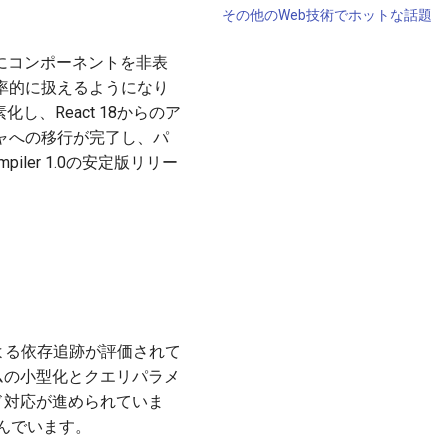
その他のWeb技術でホットな話題
せずにコンポーネントを非表
率的に扱えるようになり
素化し、React 18からのア
クチャへの移行が完了し、パ
piler 1.0の安定版リリー
による依存追跡が評価されて
タイムの小型化とクエリパラメ
モード対応が進められていま
進んでいます。