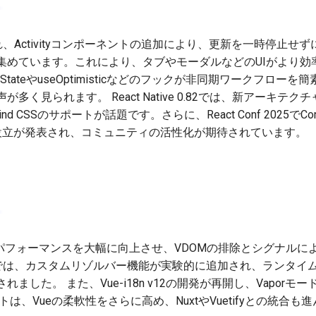
ースされ、Activityコンポーネントの追加により、更新を一時停止
集めています。これにより、タブやモーダルなどのUIがより効
nStateやuseOptimisticなどのフックが非同期ワークフローを簡
多く見られます。 React Native 0.82では、新アーキテ
nd CSSのサポートが話題です。さらに、React Conf 2025でCom
ationの設立が発表され、コミュニティの活性化が期待されています。
モードがパフォーマンスを大幅に向上させ、VDOMの排除とシグナル
er 4.6では、カスタムリゾルバー機能が実験的に追加され、ラン
ました。 また、Vue-i18n v12の開発が再開し、Vapor
は、Vueの柔軟性をさらに高め、NuxtやVuetifyとの統合も