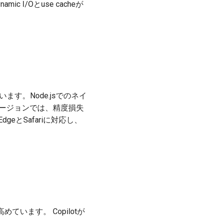
 I/Oとuse cacheが
ます。Node.jsでのネイ
バージョンでは、精度損失
dgeとSafariに対応し、
めています。 Copilotが