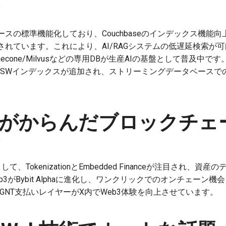
の標準機能化しており、Couchbaseのインデックス機能向上やO
れています。これにより、AI/RAGシステムの低遅延検索が可能に
one/Milvusなどの専用DBが生産AIの基盤として普及中です。 Ri
NSWインデックスが追加され、ストリーミングデータベースでの
術がからんだブロックチェ
て、TokenizationとEmbedded Financeが注目され、
Web3がBybit Alphaに進化し、ワンクリックでのオンチェーン
ppsやAGNT支払いレイヤーがX内でWeb3体験を向上させています。