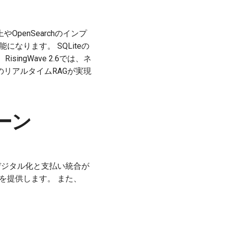
penSearchのインプ
なります。 SQLiteの
singWave 2.6では、ネ
リアルタイムRAGが実現
ーン
資産のデジタル化と支払い統合が
機会を提供します。 また、