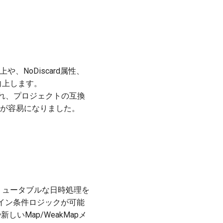
や、NoDiscard属性、
向上します。
加され、プロジェクトの互換
確認が容易になりました。
応のイミュータブルな日時処理を
ライン条件ロジックが可能
Aや新しいMap/WeakMapメ