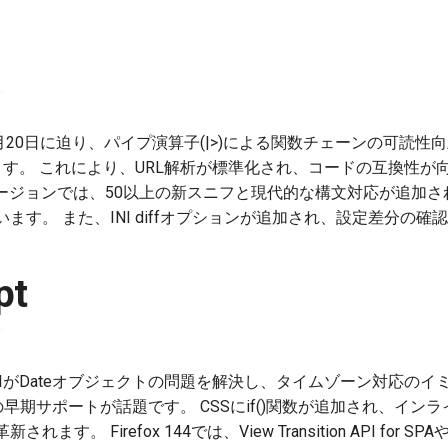
1月20日に迫り、パイプ演算子(|>)による関数チェーンの可読性向上
ます。 これにより、URL解析が標準化され、コードの互換性が
erの新バージョンでは、50以上の新スニフと現代的な構文対応が追
ます。 また、INI diffオプションが追加され、設定差分の
pt
poral APIがDateオブジェクトの問題を解決し、タイムゾーン対
の早期サポートが話題です。 CSSにif()関数が追加され、イン
。 Firefox 144では、View Transition API for SP