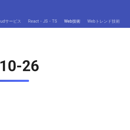
loudサービス
React・JS・TS
Web技術
Webトレンド技術
10-26