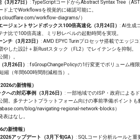
能（3月27日）
: TypeScriptコードからAbstract Syntax T
ド上でWorkflowsを視覚的に確認可能に。
loudflare.com/workflow-diagrams/）
rsでAIエージェントサンドボックス100倍高速化（3月24日）
: AI
テナ比で100倍高速、ミリ秒レベルの起動時間を実現。
ーンチ（3月23日）
: AMD EPYC Turinプロセッサ搭載でエ
やした設計＋新Rustスタック（FL2）でレイテンシを抑制。
公開）。
化（3月26日）
: fsGroupChangePolicyの1行変更でボリュ
に短縮（年間600時間削減相当）。
9日2026の新情報）
クへの対応事例（3月26日）
: 一部地域でのISP・政府によ
公開。多テナントプラットフォーム向けの事前準備ポイントも
se.com/blog/navigating-regional-network-blocks）
発表はなし。
026の新情報）
arch 2026アップデート（3月下旬GA）
: SQLコード分析ルールと