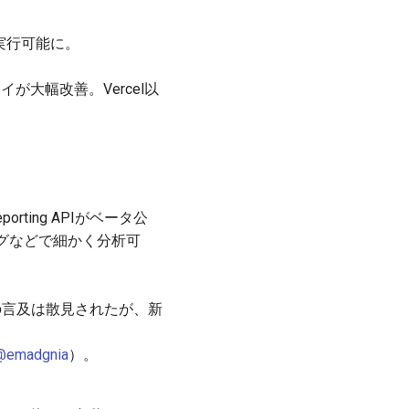
述・実行可能に。
sデプロイが大幅改善。Vercel以
Reporting APIがベータ公
グなどで細かく分析可
能の言及は散見されたが、新
@emadgnia
）。