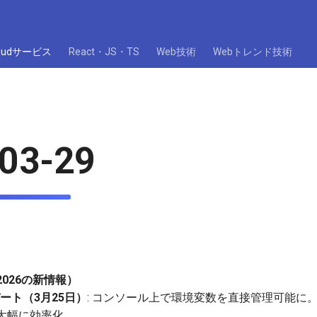
loudサービス
React・JS・TS
Web技術
Webトレンド技術
03-29
日2026の新情報）
プデート（3月25日）
: コンソール上で環境変数を直接管理可能に
大幅に効率化。