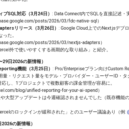
イティブSQL対応（3月24日）
: Data Connect内でSQLを直接記
se.google.com/posts/2026/03/fdc-native-sql）
t Adaptersリリース（3月26日）
: Google Cloud上でのNext.j
なった。
se.google.com/posts/2026/03/nextjs-adapters）
sをVercel外で使いやすくする画期的な取り組み」と紹介。
2〜29日2026の新情報）
d Reporting機能（3月25日）
: Pro/Enterpriseプラン向けCustom 
用量・リクエスト量をモデル・プロバイダー・ユーザーID・タ
PIに対応し、1プロジェクトで複数顧客の課金管理が容易に。
com/blog/unified-reporting-for-your-ai-spend）
新規発表や大型アップデートは今週確認されませんでした（既存機
r関連で「Vercelのロックインが緩和された」とのユーザー議論あり（例:
29日2026の新情報）