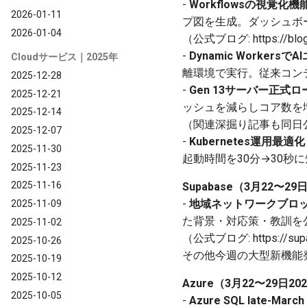
-
Workflowsの視覚化機
2026-01-11
プ図を生成。ダッシュボー
2026-01-04
（公式ブログ: https://blog.c
-
Dynamic Worke
Cloudサービス｜2025年
離環境で実行。従来コン
2025-12-28
-
Gen 13サーバー正式ロ
2025-12-21
ッシュを減らしコア数を増
2025-12-14
（関連深掘り記事も同日
2025-12-07
-
Kubernetes運用最適
2025-11-30
起動時間を30分→30秒
2025-11-23
2025-11-16
Supabase（3月22〜2
-
地域ネットワークブロッ
2025-11-09
た背景・対応策・教訓を
2025-11-02
（公式ブログ: https://supaba
2025-10-26
その他今週の大型新機能
2025-10-19
2025-10-12
Azure（3月22〜29日2
2025-10-05
-
Azure SQL late-M