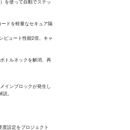
ree（AST）を使って自動でステッ
生成コードを軽量なセキュア隔
ッジコンピュート性能2倍。キャ
ーム権限ボトルネックを解消、再
るドメインブロックが発生し
解説。
重要度設定をプロジェクト