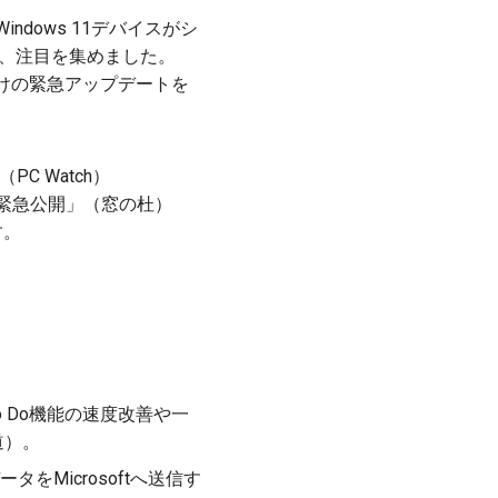
ndows 11デバイスがシ
れ、注目を集めました。
10向けの緊急アップデートを
C Watch）
チを緊急公開」（窓の杜）
す。
ck to Do機能の速度改善や一
道）。
タをMicrosoftへ送信す