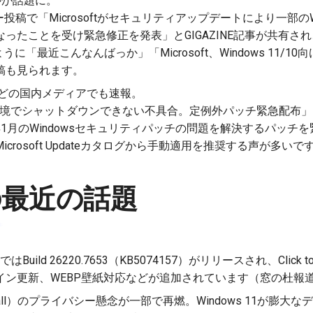
ルが話題に。
投稿で「Microsoftがセキュリティアップデートにより一部のWi
ったことを受け緊急修正を発表」とGIGAZINE記事が共有さ
うに「最近こんなんばっか」「Microsoft、Windows 11/
稿も見られます。
hなどの国内メディアでも速報。
一部環境でシャットダウンできない不具合。定例外パッチ緊急配布」（P
2026年1月のWindowsセキュリティパッチの問題を解決するパッ
crosoft Updateカタログから手動適用を推奨する声が多いで
の最近の話題
ネルではBuild 26220.7653（KB5074157）がリリースされ、Cli
イン更新、WEBP壁紙対応などが追加されています（窓の杜報
call）のプライバシー懸念が一部で再燃。Windows 11が膨大なデー