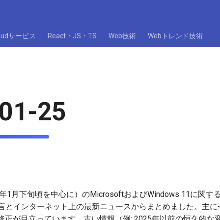
loudサービス
React・JS・TS
Web技術
Webトレンド技術
01-25
1月下旬頃を中心に）のMicrosoftおよびWindows 11に関
ザー発言とインターネット上の最新ニュースからまとめました。主
正が目立っています。古い情報（例: 2025年以前の恒久的