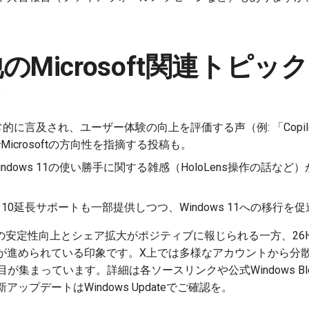
他のMicrosoft関連トピック
日常的に言及され、ユーザー体験の向上を評価する声（例: 「Copi
Microsoftの方向性を指摘する投稿も。
 Windows 11の使い勝手に関する雑感（HoloLens操作の話
。
ndows 10延長サポートも一部提供しつつ、Windows 11への移行
ws 11の安定性向上とシェア拡大がポジティブに報じられる一方、2
が進められている印象です。X上では多様なアカウントから分
に注目が集まっています。詳細は各ソースリンクや公式Windows 
ップデートはWindows Updateでご確認を。