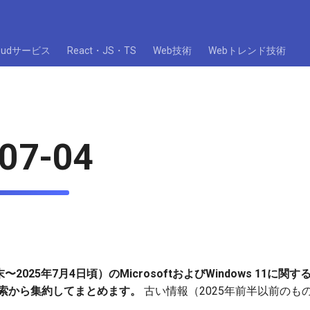
loudサービス
React・JS・TS
Web技術
Webトレンド技術
07-04
〜2025年7月4日頃）のMicrosoftおよびWindows 11に関
ブ検索から集約してまとめます。
古い情報（2025年前半以前のも