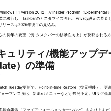
s 11 version 26H2」がInsider Program（Experim
行し、Taskbarのカスタマイズ強化、Privacy設定の見直し、Sc
リースは2026年後半の見込み。
らの長年の要望（例: タスクバーの移動性向上）が反映される
月セキュリティ/機能アップデー
pdate）の準備
h Tuesday更新で、Point-in-time Restore（復元機能）
eなどのパフォーマンス強化、新Startメニューなどが展開予定。UIラ
具合報告（ファイアウォールメッセージなど）もありますが、Mic