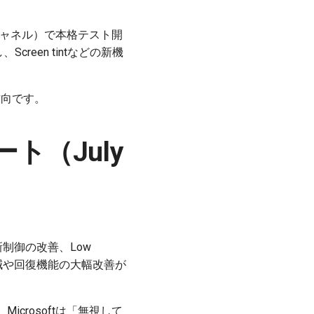
entalチャネル）で本格テスト開
reen tintなどの新機
方向です。
ト（July
、更新制御の改善、Low
グ低減や回復機能の大幅改善が
rosoftは「無視して