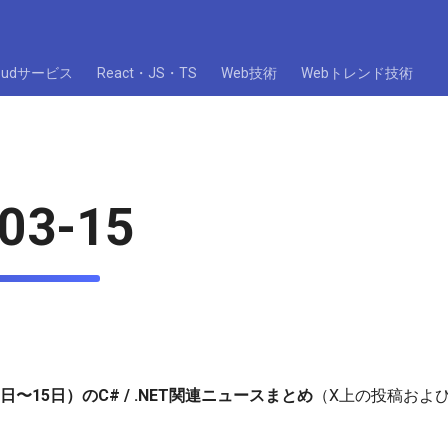
loudサービス
React・JS・TS
Web技術
Webトレンド技術
03-15
日〜15日）のC# / .NET関連ニュースまとめ
（X上の投稿およ