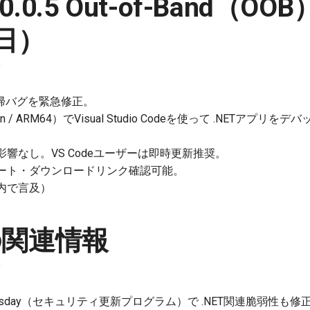
T 10.0.5 Out-of-Band（
2日）
した回帰バグを緊急修正。
icon / ARM64）でVisual Studio Codeを使って .NETア
響なし。VS Codeユーザーは即時更新推奨。
ート・ダウンロードリンク確認可能。
内で言及）
の関連情報
tch Tuesday（セキュリティ更新プログラム）で .NET関連脆弱