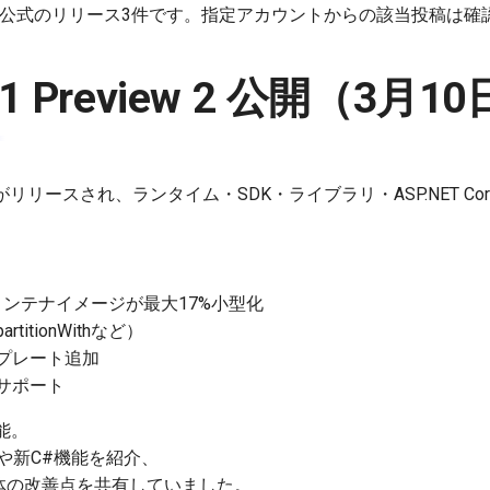
soft公式のリリース3件です。指定アカウントからの該当投稿は
 11 Preview 2 公開（3月1
リリースされ、ランタイム・SDK・ライブラリ・ASP.NET Core / B
とコンテナイメージが最大17%小型化
rtitionWithなど）
rテンプレート追加
索サポート
能。
や新C#機能を紹介、
体の改善点を共有していました。