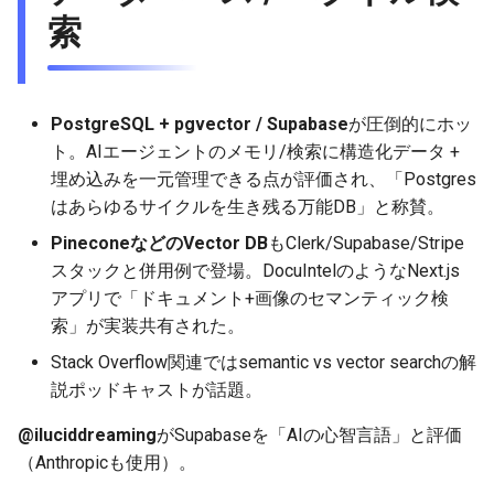
索
PostgreSQL + pgvector / Supabase
が圧倒的にホッ
ト。AIエージェントのメモリ/検索に構造化データ +
埋め込みを一元管理できる点が評価され、「Postgres
はあらゆるサイクルを生き残る万能DB」と称賛。
PineconeなどのVector DB
もClerk/Supabase/Stripe
スタックと併用例で登場。DocuIntelのようなNext.js
アプリで「ドキュメント+画像のセマンティック検
索」が実装共有された。
Stack Overflow関連ではsemantic vs vector searchの解
説ポッドキャストが話題。
@iluciddreaming
がSupabaseを「AIの心智言語」と評価
（Anthropicも使用）。