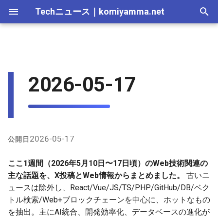
Techニュース
｜
komiyamma.net
I
n
MS・Windows｜2026年
Apple・Mac｜2026年
C# & .NET｜2026年
Cloudサービス｜2026年
React・JS・TS｜2026年
React / Next.js / Frontendフ
2025-12-28
Webトレンド技術｜2026
2026-07-11
2025-12-28
2026-07-11
2026-07-11
2025-12-28
2026-07-12
2025-12-28
2026-07-12
2025-12-28
2026-07-12
2025-12-28
i
2026-05-17
レームワーク
年
t
MS・Windows｜2025年
C# & .NET｜2025年
Cloudサービス｜2025年
React・JS・TS｜2025年
2025-12-21
2026-07-04
2025-12-21
2026-07-04
2026-07-04
2025-12-21
2026-07-05
2025-12-21
2026-07-05
2025-12-21
2026-07-05
2025-12-21
Vue / PHP / JavaScript /
Webトレンド技術｜2025
i
TypeScript
年
2025-12-14
2026-06-20
2025-12-14
2026-06-20
2026-06-20
2025-12-14
2026-06-28
2025-12-14
2026-06-28
2025-12-14
2026-06-28
2025-12-14
a
GitHub / 開発ツール
2025-12-07
2026-06-13
2025-12-07
2026-06-13
2026-06-13
2025-12-07
2026-06-21
2025-12-07
2026-06-21
2025-12-07
2026-06-21
2025-12-07
l
2026-05-17
公開日
i
データベース / ベクトル検索
2025-11-30
2026-06-06
2025-11-30
2026-06-10
2026-06-06
2025-11-30
2026-06-14
2025-11-30
2026-06-14
2025-11-30
2026-06-14
2025-11-30
ここ1週間（2026年5月10日〜17日頃）のWeb技術関連の
z
主な話題を、X投稿とWeb情報からまとめました。
古いニ
Web技術 × ブロックチェーン
2025-11-23
2026-05-30
2025-11-23
2026-06-06
2026-05-30
2025-11-23
2026-06-07
2025-11-23
2026-06-07
2025-11-23
2026-06-07
2025-11-23
ュースは除外し、React/Vue/JS/TS/PHP/GitHub/DB/ベク
i
/ Web3
トル検索/Web+ブロックチェーンを中心に、ホットなもの
n
2025-11-16
2026-05-23
2025-11-16
2026-05-30
2026-05-23
2025-11-16
2026-05-31
2025-11-16
2026-05-31
2025-11-16
2026-05-31
2025-11-16
を抽出。主にAI統合、開発効率化、データベースの進化が