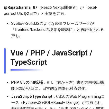
2025-09-07
2026-03-15
2025-09-07
2026-03-15
2025-09-14
2026-03-22
2025-09-18
2026-03-22
2025-09-07
2026-03-22
@Rajatsharma_87
（React/Next.js開発者）が「pixel-
perfect UIsを2日で」と実例を共有。
2025-08-31
2026-03-08
2025-08-31
2026-03-08
2025-09-07
2026-03-15
2026-03-15
2025-08-31
2026-03-15
SvelteやSolidJSのような軽量フレームワークが
2025-08-24
「frontend/backendの境界を曖昧に」と再評価される
2026-03-01
2025-08-24
2026-03-01
2025-08-31
2026-03-08
2026-03-08
2025-08-24
2026-03-08
声も。
2025-08-17
2026-02-22
2025-08-17
2026-02-22
2025-08-24
2026-03-01
2026-03-01
2025-08-17
2026-03-01
Vue / PHP / JavaScript /
2025-08-10
2026-02-15
2025-08-10
2026-02-15
2025-08-17
2026-02-22
2026-02-22
2025-08-10
2026-02-22
TypeScript
2025-08-03
2026-02-08
2025-08-03
2026-02-08
2025-08-10
2026-02-15
2026-02-15
2025-08-03
2026-02-15
2025-07-17
2026-02-01
2026-02-01
2025-08-03
2026-02-08
2026-02-08
2025-07-16
2026-02-08
PHP 8.5のIntl拡張
：RTL（右から左）書き方向検出機
能追加が話題に。日常的な国際化対応強化。
2026-01-25
2026-01-25
2026-02-01
2026-02-01
2026-02-01
JavaScript/TypeScript
：CS50のWeb Programmingコ
2026-01-18
2026-01-18
2026-01-25
2026-01-25
2026-01-25
ース（Python+JS+SQL+React+ Django）が共有され、
基礎学習需要が高い。Bun（高速JSランタイム）関連