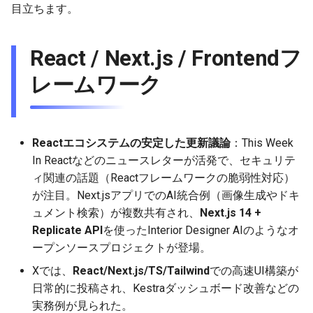
その他のホットWeb技術
目立ちます。
g
2025-11-09
2026-05-17
2025-11-09
2026-05-23
2026-05-17
2025-11-09
2026-05-24
2025-11-09
2026-05-24
2025-11-09
2026-05-24
2025-11-09
s
React / Next.js / Frontendフ
2025-11-02
2026-05-10
2025-11-02
2026-05-15
2026-05-10
2025-11-02
2026-05-17
2025-11-02
2026-05-17
2025-11-02
2026-05-17
2025-11-02
e
レームワーク
a
2025-10-26
2026-05-03
2025-10-26
2026-05-08
2026-05-03
2025-10-26
2026-05-10
2025-10-26
2026-05-10
2025-10-26
2026-05-10
2025-10-26
r
2025-10-19
2026-04-26
2025-10-19
2026-05-01
2026-04-26
2025-10-19
2026-05-03
2025-10-19
2026-05-03
2025-10-19
2026-05-03
2025-10-19
c
Reactエコシステムの安定した更新議論
：This Week
2025-10-12
2026-04-19
2025-10-12
2026-04-24
2026-04-19
2025-10-12
2026-04-26
2025-10-12
2026-04-26
2025-10-12
2026-04-26
2025-10-12
In Reactなどのニュースレターが活発で、セキュリテ
h
ィ関連の話題（Reactフレームワークの脆弱性対応）
2025-10-05
2026-04-12
2025-10-05
2026-04-23
2026-04-12
2025-10-05
2026-04-19
2025-10-05
2026-04-19
2025-10-05
2026-04-19
2025-10-05
が注目。Next.jsアプリでのAI統合例（画像生成やドキ
ュメント検索）が複数共有され、
Next.js 14 +
2025-09-28
2026-04-05
2025-09-28
2026-04-17
2026-04-05
2025-09-28
2026-04-12
2025-09-28
2026-04-12
2025-09-28
2026-04-12
Replicate API
を使ったInterior Designer AIのようなオ
ープンソースプロジェクトが登場。
2025-09-21
2026-03-29
2025-09-21
2026-04-13
2026-03-29
2025-09-21
2026-04-05
2025-09-21
2026-04-05
2025-09-21
2026-04-05
Xでは、
React/Next.js/TS/Tailwind
での高速UI構築が
日常的に投稿され、Kestraダッシュボード改善などの
2025-09-14
2026-03-22
2025-09-14
2026-03-22
2025-09-19
2026-03-29
2025-09-19
2026-03-29
2025-09-14
2026-03-29
実務例が見られた。