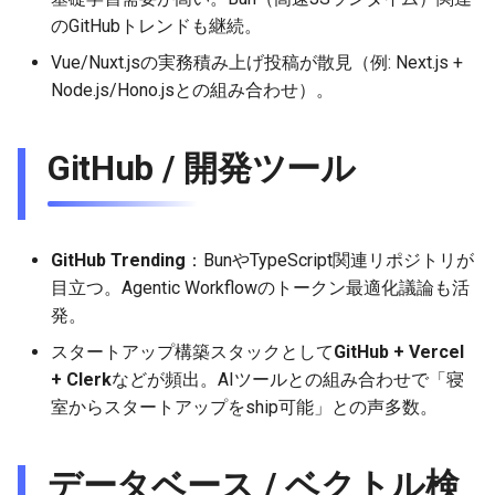
2026-01-11
2026-01-11
2026-01-18
2026-01-18
2026-01-18
のGitHubトレンドも継続。
Vue/Nuxt.jsの実務積み上げ投稿が散見（例: Next.js +
2026-01-04
2026-01-04
2026-01-11
2026-01-11
2026-01-11
Node.js/Hono.jsとの組み合わせ）。
2026-01-04
2026-01-04
2026-01-04
GitHub / 開発ツール
GitHub Trending
：BunやTypeScript関連リポジトリが
目立つ。Agentic Workflowのトークン最適化議論も活
発。
スタートアップ構築スタックとして
GitHub + Vercel
+ Clerk
などが頻出。AIツールとの組み合わせで「寝
室からスタートアップをship可能」との声多数。
データベース / ベクトル検