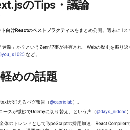
ext.jsのTips・議論
ント向けReactのベストプラクティス
をまとめ公開。週末に1ス
。
道」か「迷路」か？というZenn記事が共有され、Webの歴史を振
@you_s1025
など。
の軽めの話題
contextが消えるバグ報告（
@capriolab
）。
Scriptコースが微妙でUdemyに切り替え、という声（
@days_nidone
体のトレンドとしてTypeScriptの採用加速、React Compi