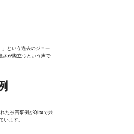
す！」という過去のジョー
tの強さが際立つという声で
例
れた被害事例がQiitaで共
されています。