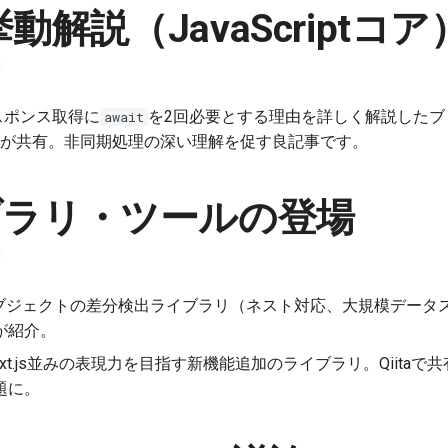
の挙動解説（JavaScriptコア
スポンス取得に
を2回必要とする理由を詳しく解説したブ
await
が共有。非同期処理の深い理解を促す良記事です。
ブラリ・ツールの登場
ブジェクトの差分検出ライブラリ（ネスト対応、大規模データ
が紹介。
/Next.js並みの表現力を目指す新機能追加のライブラリ。Qiit
題に。