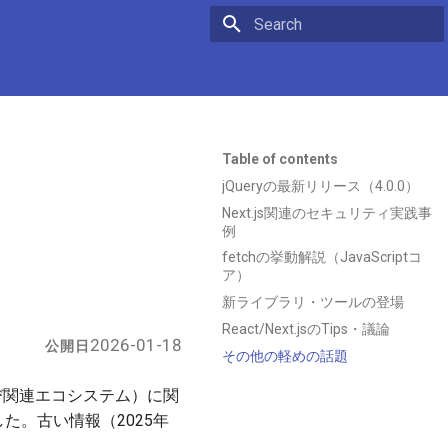
Initializing search
Table of contents
jQueryの最新リリース（4.0.0）
Next.js関連のセキュリティ実践事
例
fetchの挙動解説（JavaScriptコ
ア）
新ライブラリ・ツールの登場
React/Next.jsのTips・議論
2026-01-18
公開日
その他の軽めの話題
び関連エコシステム）に関
た。古い情報（2025年