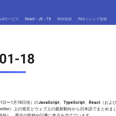
loudサービス
React・JS・TS
Web技術
Webトレンド技術
01-18
11日〜1月18日頃）の
JavaScript
、
TypeScript
、
React
（およ
witter）上の発言とウェブ上の最新動向から日本語でまとめまし
除外し、最近の投稿や記事に焦点を当てています。