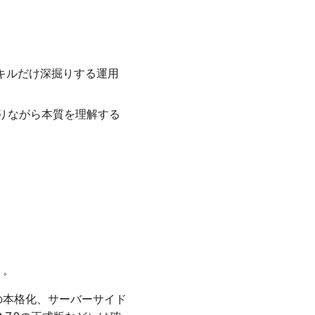
キルだけ深掘りする運用
り返りながら本質を理解する
）。
lerの本格化、サーバーサイド