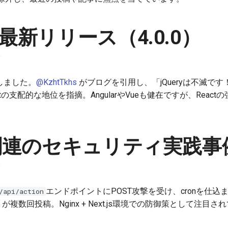
yの最新リリース（4.0.0）
ースしました。
@KzhtTkhs
がブログを引用し、「jQueryは不滅で
tの支配的な地位を指摘。AngularやVueも健在ですが、Reac
.js関連のセキュリティ実践事
エンドポイントにPOST攻撃を受け、cronを仕込ま
/api/action
が複数回投稿。Nginx + Next.js環境での防御策として注目