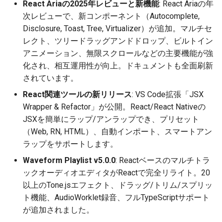
React Ariaの2025年レビューと新機能
: React Ariaの年
次レビューで、新コンポーネント（Autocomplete,
Disclosure, Toast, Tree, Virtualizer）が追加。マルチセ
レクト、ツリードラッグアンドドロップ、ビルトイン
アニメーション、無限スクロールなどの主要機能が強
化され、相互運用性が向上。ドキュメントも全面刷新
されています。
React関連ツールの新リリース
: VS Code拡張「JSX
Wrapper & Refactor」が公開。React/React Nativeの
JSXを簡単にラップ/アンラップでき、プリセット
（Web, RN, HTML）、自動インポート、スマートアン
ラップをサポートします。
Waveform Playlist v5.0.0
: Reactベースのマルチトラ
ックオーディオエディタがReactで完全リライト。20
以上のTone.jsエフェクト、ドラッグ/トリム/スプリッ
ト機能、AudioWorklet録音、フルTypeScriptサポート
が追加されました。