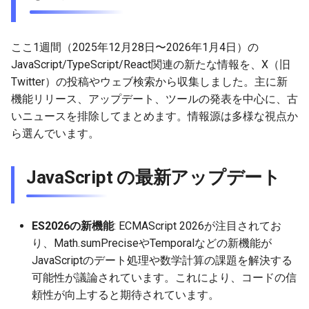
ームワーク
g
2025-11-09
2026-05-17
2025-11-09
2026-05-23
2026-05-17
2025-11-09
2026-05-24
2025-11-09
2026-05-24
2025-11-09
2026-05-24
2025-11-09
s
ここ1週間（2025年12月28日〜2026年1月4日）の
2025-11-02
2026-05-10
2025-11-02
2026-05-15
2026-05-10
2025-11-02
2026-05-17
2025-11-02
2026-05-17
2025-11-02
2026-05-17
2025-11-02
e
JavaScript/TypeScript/React関連の新たな情報を、X（旧
Twitter）の投稿やウェブ検索から収集しました。主に新
a
2025-10-26
2026-05-03
2025-10-26
2026-05-08
2026-05-03
2025-10-26
2026-05-10
2025-10-26
2026-05-10
2025-10-26
2026-05-10
2025-10-26
機能リリース、アップデート、ツールの発表を中心に、古
r
いニュースを排除してまとめます。情報源は多様な視点か
2025-10-19
2026-04-26
2025-10-19
2026-05-01
2026-04-26
2025-10-19
2026-05-03
2025-10-19
2026-05-03
2025-10-19
2026-05-03
2025-10-19
ら選んでいます。
c
2025-10-12
2026-04-19
2025-10-12
2026-04-24
2026-04-19
2025-10-12
2026-04-26
2025-10-12
2026-04-26
2025-10-12
2026-04-26
2025-10-12
h
JavaScript の最新アップデート
2025-10-05
2026-04-12
2025-10-05
2026-04-23
2026-04-12
2025-10-05
2026-04-19
2025-10-05
2026-04-19
2025-10-05
2026-04-19
2025-10-05
2025-09-28
2026-04-05
2025-09-28
2026-04-17
2026-04-05
2025-09-28
2026-04-12
2025-09-28
2026-04-12
2025-09-28
2026-04-12
ES2026の新機能
: ECMAScript 2026が注目されてお
り、Math.sumPreciseやTemporalなどの新機能が
2025-09-21
2026-03-29
2025-09-21
2026-04-13
2026-03-29
2025-09-21
2026-04-05
2025-09-21
2026-04-05
2025-09-21
2026-04-05
JavaScriptのデート処理や数学計算の課題を解決する
可能性が議論されています。これにより、コードの信
2025-09-14
2026-03-22
2025-09-14
2026-03-22
2025-09-19
2026-03-29
2025-09-19
2026-03-29
2025-09-14
2026-03-29
頼性が向上すると期待されています。