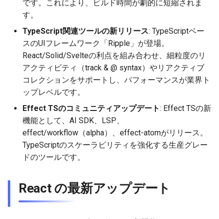
です。これにより、ビルド時間が劇的に短縮されま
2026-01-11
2026-01-11
2026-01-18
2026-01-18
2026-01-18
す。
TypeScript関連ツールの新リリース
: TypeScriptベー
2026-01-04
2026-01-04
2026-01-11
2026-01-11
2026-01-11
スのUIフレームワーク「Ripple」が登場。
React/Solid/Svelteの利点を組み合わせ、細粒度のリ
2026-01-04
2026-01-04
2026-01-04
アクティビティ（track & @ syntax）やリアクティブ
コレクションをサポートし、パフォーマンスが業界ト
ップレベルです。
Effect TSのコミュニティアップデート
: Effect TSの新
機能として、AI SDK、LSP、
effect/workflow（alpha）、effect-atomがリリース。
TypeScriptのスケーラビリティを強化する生産グレー
ドのツールです。
React の最新アップデート