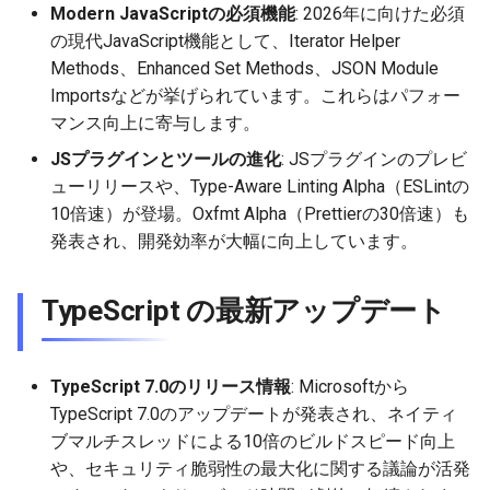
Modern JavaScriptの必須機能
: 2026年に向けた必須
2025-09-07
2026-03-15
2025-09-07
2026-03-15
2025-09-14
2026-03-22
2025-09-18
2026-03-22
2025-09-07
2026-03-22
の現代JavaScript機能として、Iterator Helper
Methods、Enhanced Set Methods、JSON Module
2025-08-31
2026-03-08
2025-08-31
2026-03-08
2025-09-07
2026-03-15
2026-03-15
2025-08-31
2026-03-15
Importsなどが挙げられています。これらはパフォー
マンス向上に寄与します。
2025-08-24
2026-03-01
2025-08-24
2026-03-01
2025-08-31
2026-03-08
2026-03-08
2025-08-24
2026-03-08
JSプラグインとツールの進化
: JSプラグインのプレビ
ューリリースや、Type-Aware Linting Alpha（ESLintの
2025-08-17
2026-02-22
2025-08-17
2026-02-22
2025-08-24
2026-03-01
2026-03-01
2025-08-17
2026-03-01
10倍速）が登場。Oxfmt Alpha（Prettierの30倍速）も
2025-08-10
2026-02-15
2025-08-10
2026-02-15
2025-08-17
2026-02-22
2026-02-22
2025-08-10
2026-02-22
発表され、開発効率が大幅に向上しています。
2025-08-03
2026-02-08
2025-08-03
2026-02-08
2025-08-10
2026-02-15
2026-02-15
2025-08-03
2026-02-15
TypeScript の最新アップデート
2025-07-16
2026-02-01
2026-02-01
2025-08-03
2026-02-08
2026-02-08
2025-07-17
2026-02-08
TypeScript 7.0のリリース情報
: Microsoftから
2026-01-25
2026-01-25
2026-02-01
2026-02-01
2026-02-01
TypeScript 7.0のアップデートが発表され、ネイティ
ブマルチスレッドによる10倍のビルドスピード向上
2026-01-18
2026-01-18
2026-01-25
2026-01-25
2026-01-25
や、セキュリティ脆弱性の最大化に関する議論が活発