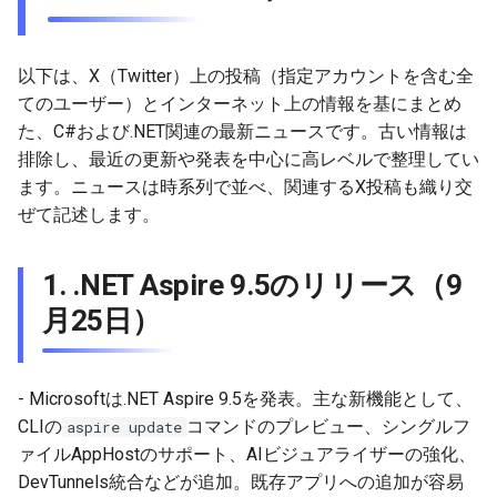
4. Application Insightsのコ
g
ード最適化機能（9月23
2026-05-17
2026-05-17
2025-11-09
2026-05-23
2026-05-24
2025-11-09
2026-05-24
2025-11-09
2026-05-24
2025-11-09
2026-05-24
2025-11-09
s
日）
以下は、X（Twitter）上の投稿（指定アカウントを含む全
2026-05-10
2026-05-10
2025-11-02
2026-05-15
2026-05-17
2025-11-02
2026-05-17
2025-11-02
2026-05-17
2025-11-02
2026-05-17
2025-11-02
e
てのユーザー）とインターネット上の情報を基にまとめ
5. Text-to-Image生成の.NET
た、C#および.NET関連の最新ニュースです。古い情報は
a
統合（9月24日）
2026-05-03
2026-05-03
2025-10-26
2026-05-08
2026-05-10
2025-10-26
2026-05-10
2025-10-26
2026-05-10
2025-10-26
2026-05-10
2025-10-26
排除し、最近の更新や発表を中心に高レベルで整理してい
r
ます。ニュースは時系列で並べ、関連するX投稿も織り交
6. NuGet.orgのTrusted
2026-04-26
2026-04-26
2025-10-19
2026-05-01
2026-05-03
2025-10-19
2026-05-03
2025-10-19
2026-05-03
2025-10-19
2026-05-03
2025-10-19
ぜて記述します。
c
Publishing強化（9月22日）
2026-04-19
2026-04-19
2025-10-12
2026-04-24
2026-04-26
2025-10-12
2026-04-26
2025-10-12
2026-04-26
2025-10-12
2026-04-26
2025-10-12
h
7. その他の注目トピック
1.
.NET Aspire 9.5のリリース（9
2026-04-12
2026-04-12
2025-10-05
2026-04-23
2026-04-19
2025-10-05
2026-04-19
2025-10-05
2026-04-19
2025-10-05
2026-04-19
2025-10-05
月25日）
2026-04-05
2026-04-05
2025-09-28
2026-04-17
2026-04-12
2025-09-28
2026-04-12
2025-09-28
2026-04-12
2025-09-28
2026-04-12
- Microsoftは.NET Aspire 9.5を発表。主な新機能として、
2026-03-29
2026-03-29
2025-09-21
2026-04-13
2026-04-05
2025-09-21
2026-04-05
2025-09-21
2026-04-05
2025-09-21
2026-04-05
CLIの
コマンドのプレビュー、シングルフ
aspire update
ァイルAppHostのサポート、AIビジュアライザーの強化、
2026-03-22
2026-03-22
2025-09-14
2026-03-29
2025-09-19
2026-03-29
2025-09-14
2026-03-29
2025-09-14
2026-03-29
DevTunnels統合などが追加。既存アプリへの追加が容易