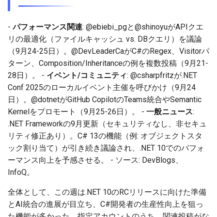
-
パフォーマンス関連
: @ebiebi_pgと@shinoyuがAPIクエ
リの最適化（ファイルキャッシュ vs. DBクエリ）を議論
（9月24-25日）。@DevLeaderCaがC#のRegex、Visitorパ
ターン、Composition/Inheritanceの例を複数投稿（9月21-
28日）。 -
イベント/コミュニティ
: @csharpfritzが.NET
Conf 2025のローカルイベント主催を呼びかけ（9月24
日）。@dotnetがGitHub CopilotのTeams統合やSemantic
Kernelをプロモート（9月25-26日）。 -
一般ニュース
:
.NET Frameworkの9月更新（セキュリティなし、非セキュ
リティ修正あり）。C# 13の機能（例: オブジェクトスタ
ック割り当て）が引き続き議論され、.NET 10でのパフォ
ーマンス向上を予感させる。 - ソース: DevBlogs、
InfoQ。
全体として、この週は.NET 10のRCリリースに向けた準備
とAI統合の進展が目立ち、C#開発者の生産性向上を狙っ
た機能が多かった。指定アカウントのうち、関連投稿がな