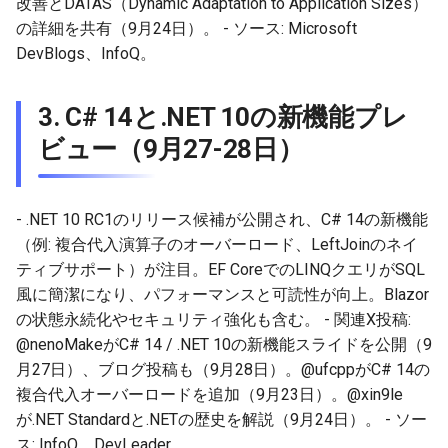
改善とDATAS（Dynamic Adaptation to Application Sizes）
2026-01-11
2026-01-11
2026-01-18
2026-01-18
2026-01-18
2026-01-18
の詳細を共有（9月24日）。 - ソース: Microsoft
DevBlogs、InfoQ。
2026-01-04
2026-01-04
2026-01-11
2026-01-11
2026-01-11
2026-01-11
3.
C# 14と.NET 10の新機能プレ
2026-01-04
2026-01-04
2026-01-04
2026-01-04
ビュー（9月27-28日）
- .NET 10 RC1のリリース候補が公開され、C# 14の新機能
（例: 複合代入演算子のオーバーロード、LeftJoinのネイ
ティブサポート）が注目。EF CoreでのLINQクエリがSQL
風に簡潔になり、パフォーマンスと可読性が向上。Blazor
の状態永続化やセキュリティ強化も含む。 - 関連X投稿:
@nenoMakeがC# 14 / .NET 10の新機能スライドを公開（9
月27日）、ブログ投稿も（9月28日）。@ufcppがC# 14の
複合代入オーバーロードを追加（9月23日）。@xin9le
が.NET Standardと.NETの歴史を解説（9月24日）。 - ソー
ス: InfoQ、DevLeader。