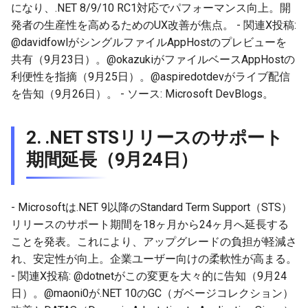
になり、.NET 8/9/10 RC1対応でパフォーマンス向上。開
2026-03-15
2026-03-15
2025-09-07
2026-03-22
2025-09-18
2026-03-22
2025-09-07
2026-03-22
2025-09-07
2026-03-22
発者の生産性を高めるためのUX改善が焦点。 - 関連X投稿:
@davidfowlがシングルファイルAppHostのプレビューを
2026-03-08
2026-03-08
2025-08-31
2026-03-15
2026-03-15
2025-08-31
2026-03-15
2025-08-31
2026-03-15
共有（9月23日）。@okazukiがファイルベースAppHostの
利便性を指摘（9月25日）。@aspiredotdevがライブ配信
2026-03-01
2026-03-01
2025-08-24
2026-03-08
2026-03-08
2025-08-24
2026-03-08
2025-08-24
2026-03-08
を告知（9月26日）。 - ソース: Microsoft DevBlogs。
2026-02-22
2026-02-22
2025-08-17
2026-03-01
2026-03-01
2025-08-17
2026-03-01
2025-08-17
2026-03-01
2.
.NET STSリリースのサポート
2026-02-15
2026-02-15
2025-08-10
2026-02-22
2026-02-22
2025-08-10
2026-02-22
2025-08-10
2026-02-22
期間延長（9月24日）
2026-02-08
2026-02-08
2025-08-03
2026-02-15
2026-02-15
2025-08-03
2026-02-15
2025-08-03
2026-02-15
- Microsoftは.NET 9以降のStandard Term Support（STS）
2026-02-01
2026-02-01
2026-02-08
2026-02-08
2025-07-16
2026-02-08
2025-07-17
2026-02-08
リリースのサポート期間を18ヶ月から24ヶ月へ延長する
ことを発表。これにより、アップグレードの負担が軽減さ
2026-01-25
2026-01-25
2026-02-01
2026-02-01
2026-02-01
2026-02-01
れ、安定性が向上。企業ユーザー向けの柔軟性が高まる。
- 関連X投稿: @dotnetがこの変更を大々的に告知（9月24
2026-01-18
2026-01-18
2026-01-25
2026-01-25
2026-01-25
2026-01-25
日）。@maoni0が.NET 10のGC（ガベージコレクション）