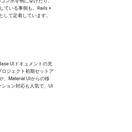
のコンボを例に挙げたり、
グしている事例も。Rails +
ルとして定着しています。
ase UIドキュメントの充
になり、プロジェクト初期セットア
や、Material UIからの移
メーション対応も人気で、UI