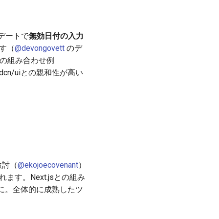
プデートで
無効日付の入力
ます（
@devongovett
のデ
dとの組み合わせ例
dcn/uiとの親和性が高い
検討（
@ekojoecovenant
）
す。Next.jsとの組み
に。全体的に成熟したツ