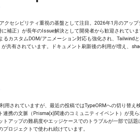
ponentsはアクセシビリティ重視の基盤として注目。2026年1月のアッ
lur時に補正）が長年のIssue解決として開発者から歓迎されてい
opによるカスタムDOM/アニメーション対応も強化され、Tailwin
reactリポ）が共有されています。ドキュメント刷新後の利用が増え、sha
安定利用されていますが、最近の投稿ではTypeORMへの切り替え
携の文脈（Prisma(x)関連のコミュニティイベント）が見られま
ットアップの難易度やエッジケースでのトラブルが一部で話題
のプロジェクトで使われ続けています。