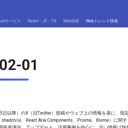
loudサービス
React・JS・TS
Web技術
Webトレンド技術
02-01
25日以降）のX（旧Twitter）投稿やウェブ上の情報を基に、指
CSS、shadcn/ui、React Aria Components、Prisma、Bi
開発者議論、アップデート、活用事例を中心に、古い情報は除