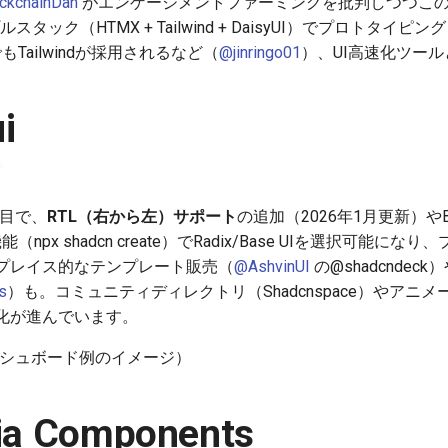
ckchainDan
がエンゲージメントファーミングを批判しつつこ
スタック（HTMX + Tailwind + DaisyUI）でプロトタイピン
もTailwindが採用されるなど（
@jinringo01
）、UI高速化ツー
i
注目で、
RTL（右から左）サポート
の追加（2026年1月更新）やB
npx shadcn create）でRadix/Base UIを選択可能
プレイス的なテンプレート販売（
@AshvinUI
の@shadcndeck）
s
）も。コミュニティディレクトリ（Shadcnspace）やアニ
化が進んでいます。
たダッシュボード例のイメージ）
ria Components