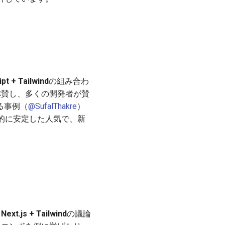
ipt + Tailwind
の組み合わ
称賛し、多くの開発者が賛
る事例（
@SufalThakre
）
的に安定した人気で、新
、
Next.js + Tailwind
の議論