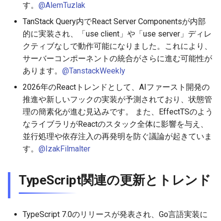
す。
@AlemTuzlak
2026-01-11
2026-01-11
2026-01-18
2026-01-18
2026-01-18
TanStack Query内でReact Server Componentsが内部
2026-01-04
2026-01-04
2026-01-11
2026-01-11
2026-01-11
的に実装され、「use client」や「use server」ディレ
クティブなしで動作可能になりました。これにより、
2026-01-04
2026-01-04
2026-01-04
サーバーコンポーネントの統合がさらに進む可能性が
あります。
@TanstackWeekly
2026年のReactトレンドとして、AIファースト開発の
推進や新しいフックの実装が予測されており、状態管
理の簡素化が進む見込みです。 また、EffectTSのよう
なライブラリがReactのスタック全体に影響を与え、
並行処理や依存注入の再発明を防ぐ議論が起きていま
す。
@IzakFilmalter
TypeScript関連の更新とトレンド
TypeScript 7.0のリリースが発表され、Go言語実装に