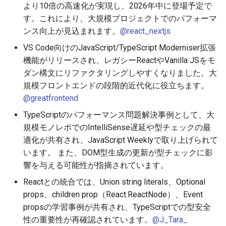
より10倍の高速化が実現し、2026年中に登場予定で
す。これにより、大規模プロジェクトでのパフォーマ
ンス向上が見込まれます。
@react_nextjs
VS Code向けのJavaScript/TypeScript Moderniser拡張
機能がリリースされ、レガシーReactやVanilla JSをモ
ダン構文にリファクタリングしやすくなりました。大
規模フロントエンドの段階的近代化に役立ちます。
@greatfrontend
TypeScriptのパフォーマンス問題解決事例として、大
規模モノレポでのIntelliSense遅延や型チェックの最
適化が共有され、JavaScript Weeklyで取り上げられて
います。 また、DOM型生成の更新が型チェックに影
響を与える可能性が指摘されています。
Reactとの統合では、Union string literals、Optional
props、children prop（React.ReactNode）、Event
propsの学習事例が共有され、TypeScriptでの型安全
性の重要性が再確認されています。
@J_Tara_