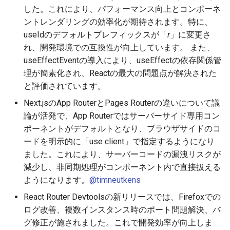
した。これにより、パフォーマンス向上とコンポーネ
2025-09-07
2026-03-15
2025-09-07
2026-03-15
2025-09-14
2026-03-22
2025-09-18
2026-03-22
2025-09-07
2026-03-22
ントレンダリングの効率化が期待されます。特に、
useIdのデフォルトプレフィックスが「
r
」に変更さ
2025-08-31
2026-03-08
2025-08-31
2026-03-08
2025-09-07
2026-03-15
2026-03-15
2025-08-31
2026-03-15
れ、開発環境での互換性が向上しています。 また、
useEffectEventの導入により、useEffectの依存関係管
2025-08-24
2026-03-01
2025-08-24
2026-03-01
2025-08-31
2026-03-08
2026-03-08
2025-08-24
2026-03-08
理が簡素化され、Reactの最大の問題点が解決された
と評価されています。
2025-08-17
2026-02-22
2025-08-17
2026-02-22
2025-08-24
2026-03-01
2026-03-01
2025-08-17
2026-03-01
Next.jsのApp RouterとPages Routerの違いについて議
2025-08-10
2026-02-15
2025-08-10
2026-02-15
2025-08-17
2026-02-22
2026-02-22
2025-08-10
2026-02-22
論が活発で、App Routerではサーバーサイド専用コン
ポーネントがデフォルトとなり、ブラウザサイドのコ
2025-08-03
2026-02-08
2025-08-03
2026-02-08
2025-08-10
2026-02-15
2026-02-15
2025-08-03
2026-02-15
ードを明示的に「use client」で指定するようになり
ました。これにより、サーバーコードの漏洩リスクが
2025-07-16
2026-02-01
2026-02-01
2025-08-03
2026-02-08
2026-02-08
2025-07-17
2026-02-08
減少し、非同期処理がコンポーネント内で直接扱える
ようになります。
@timneutkens
2026-01-25
2026-01-25
2026-02-01
2026-02-01
2026-02-01
React Router Devtoolsの新リリースでは、Firefoxでの
ログ改善、複数インスタンス時のポート問題解決、バ
2026-01-18
2026-01-18
2026-01-25
2026-01-25
2026-01-25
グ修正が施されました。これで開発効率が向上しま