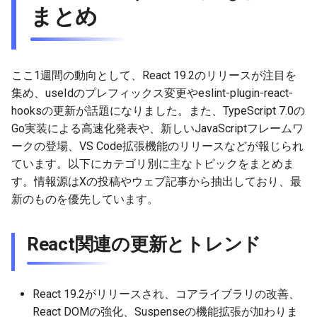
まとめ
g
2025-11-09
2026-05-17
2025-11-09
2026-05-23
2026-05-17
2025-11-09
2026-05-24
2025-11-09
2026-05-24
2025-11-09
2026-05-24
2025-11-09
s
2025-11-02
2026-05-10
2025-11-02
2026-05-15
2026-05-10
2025-11-02
2026-05-17
2025-11-02
2026-05-17
2025-11-02
2026-05-17
2025-11-02
e
ここ1週間の動向として、React 19.2のリリースが注目を
a
2025-10-26
2026-05-03
2025-10-26
2026-05-08
2026-05-03
2025-10-26
2026-05-10
2025-10-26
2026-05-10
2025-10-26
2026-05-10
2025-10-26
集め、useIdのプレフィックス変更やeslint-plugin-react-
hooksの更新が話題になりました。また、TypeScript 7.0の
r
2025-10-19
2026-04-26
2025-10-19
2026-05-01
2026-04-26
2025-10-19
2026-05-03
2025-10-19
2026-05-03
2025-10-19
2026-05-03
2025-10-19
Go実装による高速化発表や、新しいJavaScriptフレームワ
c
ークの登場、VS Code拡張機能のリリースなどが報じられ
2025-10-12
2026-04-19
2025-10-12
2026-04-24
2026-04-19
2025-10-12
2026-04-26
2025-10-12
2026-04-26
2025-10-12
2026-04-26
2025-10-12
h
ています。以下にカテゴリ別に主なトピックをまとめま
す。情報源はXの投稿やウェブ記事から抽出しており、最
2025-10-05
2026-04-12
2025-10-05
2026-04-23
2026-04-12
2025-10-05
2026-04-19
2025-10-05
2026-04-19
2025-10-05
2026-04-19
2025-10-05
新のものを優先しています。
2025-09-28
2026-04-05
2025-09-28
2026-04-17
2026-04-05
2025-09-28
2026-04-12
2025-09-28
2026-04-12
2025-09-28
2026-04-12
React関連の更新とトレンド
2025-09-21
2026-03-29
2025-09-21
2026-04-13
2026-03-29
2025-09-21
2026-04-05
2025-09-21
2026-04-05
2025-09-21
2026-04-05
React 19.2がリリースされ、コアライブラリの改善、
2025-09-14
2026-03-22
2025-09-14
2026-03-22
2025-09-19
2026-03-29
2025-09-19
2026-03-29
2025-09-14
2026-03-29
React DOMの強化、Suspenseの機能拡張が加わりま