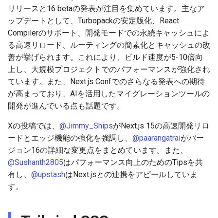
g
リリースと16 betaの発表が注目を集めています。主なア
2026-05-24
2026-05-17
2025-11-09
2026-05-23
2026-05-17
2025-11-09
2026-05-24
2025-11-09
2026-05-24
2025-11-09
2026-05-24
2025-11-09
ップデートとして、Turbopackの安定版化、React
s
Compilerのサポート、開発モードでの永続キャッシュによ
2026-05-17
2026-05-10
2025-11-02
2026-05-15
2026-05-10
2025-11-02
2026-05-17
2025-11-02
2026-05-17
2025-11-02
2026-05-17
2025-11-02
e
る高速リロード、ルーティングの簡素化とキャッシュの改
善が挙げられます。これにより、ビルド速度が5-10倍向
a
2026-05-10
2026-05-03
2025-10-26
2026-05-08
2026-05-03
2025-10-26
2026-05-10
2025-10-26
2026-05-10
2025-10-26
2026-05-10
2025-10-26
上し、大規模プロジェクトでのパフォーマンスが強化され
r
ています。また、Next.js Confでのさらなる発表への期待
2026-05-03
2026-04-26
2025-10-19
2026-05-01
2026-04-26
2025-10-19
2026-05-03
2025-10-19
2026-05-03
2025-10-19
2026-05-03
2025-10-19
が高まっており、AIを活用したマイグレーションツールの
c
開発が進んでいる点も話題です。
2026-04-26
2026-04-19
2025-10-12
2026-04-24
2026-04-19
2025-10-12
2026-04-26
2025-10-12
2026-04-26
2025-10-12
2026-04-26
2025-10-12
h
Xの投稿では、
@Jimmy_Ships
がNext.js 15の高速開発リロ
2026-04-19
2026-04-12
2025-10-05
2026-04-23
2026-04-12
2025-10-05
2026-04-19
2025-10-05
2026-04-19
2025-10-05
2026-04-19
2025-10-05
ードとエッジ機能の強化を強調し、
@paarangatrai
がバー
ジョン16の詳細な変更点をまとめています。また、
2026-04-12
2026-04-05
2025-09-28
2026-04-17
2026-04-05
2025-09-28
2026-04-12
2025-09-28
2026-04-12
2025-09-28
2026-04-12
2025-09-28
@Sushanth2805
はパフォーマンス向上のためのTipsを共
有し、
@upstash
はNext.jsとの連携をアピールしていま
2026-04-05
2026-03-29
2025-09-21
2026-04-13
2026-03-29
2025-09-21
2026-04-05
2025-09-21
2026-04-05
2025-09-21
2026-04-05
2025-09-21
す。
2026-03-29
2026-03-22
2025-09-14
2026-03-22
2025-09-19
2026-03-29
2025-09-19
2026-03-29
2025-09-14
2026-03-29
2025-09-14