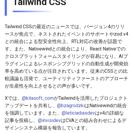
Tailwind CSS
2026-03-22
2026-03-15
2025-09-07
2026-03-15
2025-09-14
2026-03-22
2025-09-18
2026-03-22
2025-09-07
2026-03-22
2025-09-07
2026-03-15
2026-03-08
2025-08-31
2026-03-08
2025-09-07
2026-03-15
2026-03-15
2025-08-31
2026-03-15
2025-08-31
Tailwind CSSの最近のニュースでは、バージョン4のリリ
ースが焦点で、ネストされたイベントのサポートやzod v4
2026-03-08
2026-03-01
2025-08-24
2026-03-01
2025-08-31
2026-03-08
2026-03-08
2025-08-24
2026-03-08
2025-08-24
との統合による型安全性向上、RTL対応の改善が話題で
す。また、Nativewindとの統合により、React Nativeでの
2026-03-01
2026-02-22
2025-08-17
2026-02-22
2025-08-24
2026-03-01
2026-03-01
2025-08-17
2026-03-01
2025-08-17
クロスプラットフォームスタイリングが容易になり、AIプ
ラグインによるレスポンシブグリッドの自動生成が開発効
2026-02-22
2026-02-15
2025-08-10
2026-02-15
2025-08-17
2026-02-22
2026-02-22
2025-08-10
2026-02-22
2025-08-10
率を高めている点が注目されています。従来のCSSとの比
較議論も活発で、ユーティリティファーストのアプローチ
2026-02-15
2026-02-08
2025-08-03
2026-02-08
2025-08-10
2026-02-15
2026-02-15
2025-08-03
2026-02-15
2025-08-03
が生産性を向上させるとの声が多いです。
2026-02-08
2026-02-01
2026-02-01
2025-08-03
2026-02-08
2026-02-08
2025-07-16
2026-02-08
2025-07-17
Xでは、
@kitasoft_com
がTailwindを活用したプロジェクト
アップデートを共有し、
@bzagrodzki
はNativewindの統合
2026-02-01
2026-01-25
2026-01-25
2026-02-01
2026-02-01
2026-02-01
を強調しています。また、
@leticiadiasdev
はv4の詳細な
記事を投稿し、
@invisidev
はCVAとの組み合わせによるデ
2026-01-25
2026-01-18
2026-01-18
2026-01-25
2026-01-25
2026-01-25
ザインシステム構築を報告しています。