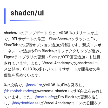
2026-01-18
2026-01-11
2026-01-11
2026-01-18
2026-01-18
2026-01-18
shadcn/ui
2026-01-11
2026-01-04
2026-01-04
2026-01-11
2026-01-11
2026-01-11
2026-01-04
2026-01-04
2026-01-04
2026-01-04
shadcn/uiのアップデートでは、v0.38.1のリリースが主
で、RTLサポートの修正、ShadSheetのクラッシュFix、
ShadTabsの拡張オプション追加が話題です。新規コンポ
ーネントの追加やPro Blocksのリファクタリングが進み、
Figmaライブラリの更新（Signup/OTP画面追加）も注目
されています。また、Vercel Academyでのshadcn/uiコー
ス公開や、CLI 3.0の多レジストリサポートが開発者の利
便性を高めています。
Xの投稿で、
@nank1ro
がv0.38.1のFixを発表し、
@birobirobirodev
はawesome-shadcn-uiのUX向上を共有し
ています。また、
@matsugfx
はPro Blocksの更新を告知
し、
@haydenbleasel
はVercel Academyコースの公開をア