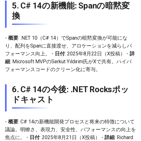
5.
C# 14の新機能: Span
の暗黙変
換
-
概要
: .NET 10（C# 14）でSpan
の暗黙変換が可能にな
り、配列をSpan
に直接渡せ、アロケーションを減らしパ
フォーマンス向上。 -
日付
: 2025年8月22日（X投稿） -
詳
細
: Microsoft MVPのSerkut Yıldırım氏がXで共有。ハイパ
フォーマンスコードのクリーン化に寄与。
6.
C# 14の今後: .NET Rocksポッ
ドキャスト
-
概要
: C# 14の新機能開発プロセスと将来の特徴について
議論。明瞭さ、表現力、安全性、パフォーマンスの向上を
焦点に。 -
日付
: 2025年8月21日（X投稿） -
詳細
: Richard