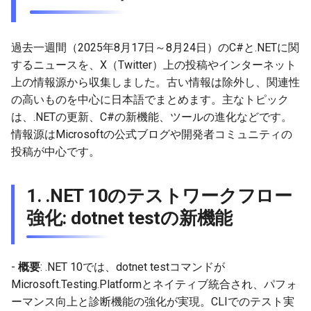
g
4. C# 13の新機能概要
2026-05-17
2026-05-17
2025-11-09
2026-05-23
2026-05-24
2025-11-09
2026-05-24
2025-11-09
2026-05-24
2025-11-09
2026-05-24
2025-11-09
s
過去一週間（2025年8月17日～8月24日）のC#と.NETに関
5. C# 14の新機能: Spanの暗
2026-05-10
2026-05-10
2025-11-02
2026-05-15
2026-05-17
2025-11-02
2026-05-17
2025-11-02
2026-05-17
2025-11-02
2026-05-17
2025-11-02
e
するニュースを、X（Twitter）上の投稿やインターネット
黙変換
上の情報源から収集しました。古い情報は除外し、関連性
a
2026-05-03
2026-05-03
2025-10-26
2026-05-08
2026-05-10
2025-10-26
2026-05-10
2025-10-26
2026-05-10
2025-10-26
2026-05-10
2025-10-26
の高いものを中心に日本語でまとめます。主なトピック
6. C# 14の今後: .NET Rocks
r
は、.NETの更新、C#の新機能、ツールの進化などです。
ポッドキャスト
2026-04-26
2026-04-26
2025-10-19
2026-05-01
2026-05-03
2025-10-19
2026-05-03
2025-10-19
2026-05-03
2025-10-19
2026-05-03
2025-10-19
情報源はMicrosoftの公式ブログや開発者コミュニティの
c
投稿が中心です。
7. .NET 8.0と9.0の8月更新
2026-04-19
2026-04-19
2025-10-12
2026-04-24
2026-04-26
2025-10-12
2026-04-26
2025-10-12
2026-04-26
2025-10-12
2026-04-26
2025-10-12
h
（サービスリリース）
2026-04-12
2026-04-12
2025-10-05
2026-04-23
2026-04-19
2025-10-05
2026-04-19
2025-10-05
2026-04-19
2025-10-05
2026-04-19
2025-10-05
1.
.NET 10のテストワークフロー
8. C#の誤解を解く: 現代
強化: dotnet testの新機能
の.NETの進化
2026-04-05
2026-04-05
2025-09-28
2026-04-17
2026-04-12
2025-09-28
2026-04-12
2025-09-28
2026-04-12
2025-09-28
2026-04-12
2026-03-29
2026-03-29
2025-09-21
2026-04-13
2026-04-05
2025-09-21
2026-04-05
2025-09-21
2026-04-05
2025-09-21
2026-04-05
-
概要
: .NET 10では、dotnet testコマンドが
Microsoft.Testing.Platformとネイティブ統合され、パフォ
2026-03-22
2026-03-22
2025-09-14
2026-03-29
2025-09-19
2026-03-29
2025-09-14
2026-03-29
2025-09-14
2026-03-29
ーマンス向上と診断機能の強化が実現。CLIでのテスト実