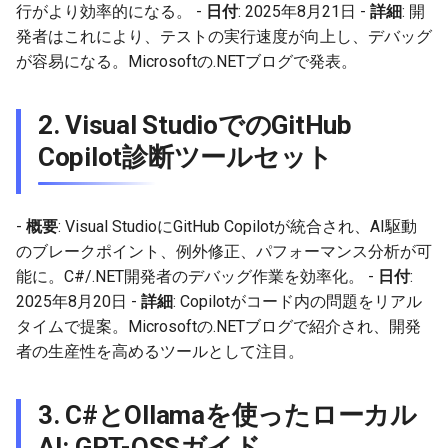
行がより効率的になる。 -
日付
: 2025年8月21日 -
詳細
: 開
2026-03-15
2026-03-15
2025-09-07
2026-03-22
2025-09-18
2026-03-22
2025-09-07
2026-03-22
2025-09-07
2026-03-22
発者はこれにより、テストの実行速度が向上し、デバッグ
が容易になる。Microsoftの.NETブログで発表。
2026-03-08
2026-03-08
2025-08-31
2026-03-15
2026-03-15
2025-08-31
2026-03-15
2025-08-31
2026-03-15
2.
Visual StudioでのGitHub
2026-03-01
2026-03-01
2025-08-24
2026-03-08
2026-03-08
2025-08-24
2026-03-08
2025-08-24
2026-03-08
Copilot診断ツールセット
2026-02-22
2026-02-22
2025-08-17
2026-03-01
2026-03-01
2025-08-17
2026-03-01
2025-08-17
2026-03-01
2026-02-15
2026-02-15
2025-08-10
2026-02-22
2026-02-22
2025-08-10
2026-02-22
2025-08-10
2026-02-22
-
概要
: Visual StudioにGitHub Copilotが統合され、AI駆動
のブレークポイント、例外修正、パフォーマンス分析が可
2026-02-08
2026-02-08
2025-08-03
2026-02-15
2026-02-15
2025-08-03
2026-02-15
2025-08-03
2026-02-15
能に。C#/.NET開発者のデバッグ作業を効率化。 -
日付
:
2025年8月20日 -
詳細
: Copilotがコード内の問題をリアル
2026-02-01
2026-02-01
2026-02-08
2026-02-08
2025-07-16
2026-02-08
2025-07-17
2026-02-08
タイムで提案。Microsoftの.NETブログで紹介され、開発
者の生産性を高めるツールとして注目。
2026-01-25
2026-01-25
2026-02-01
2026-02-01
2026-02-01
2026-02-01
3.
C#とOllamaを使ったローカル
2026-01-18
2026-01-18
2026-01-25
2026-01-25
2026-01-25
2026-01-25
AI: GPT-OSSガイド