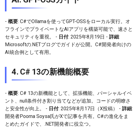
2026-01-11
2026-01-11
2026-01-18
2026-01-18
2026-01-18
2026-01-18
2026-01-04
2026-01-04
2026-01-11
2026-01-11
2026-01-11
2026-01-11
-
概要
: C#でOllamaを使ってGPT-OSSをローカル実行。オ
フラインでプライベートなAIアプリを構築可能で、速さと
2026-01-04
2026-01-04
2026-01-04
2026-01-04
セキュリティを重視。 -
日付
: 2025年8月19日 -
詳細
:
Microsoftの.NETブログでガイドが公開。C#開発者向けの
AI統合例として有用。
4.
C# 13の新機能概要
-
概要
: C# 13の新機能として、拡張機能、パーシャルイベ
ント、null条件付き割り当てなどが追加。コードの明瞭さ
と安全性が向上。 -
日付
: 2025年8月17日（X投稿） -
詳細
:
開発者Poorna Soysa氏がXで記事を共有。C#の進化をま
とめたガイドで、.NET開発者に役立つ。