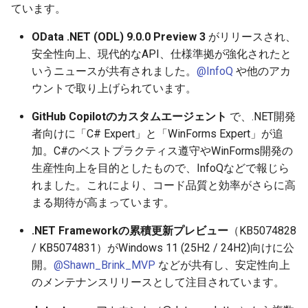
ています。
g
2025-11-09
2026-05-17
2025-11-09
2026-05-23
2026-05-24
2025-11-09
2026-05-24
2025-11-09
2026-05-24
2025-11-09
2026-05-24
2025-11-09
s
OData .NET (ODL) 9.0.0 Preview 3
がリリースされ、
安全性向上、現代的なAPI、仕様準拠が強化されたと
2025-11-02
2026-05-10
2025-11-02
2026-05-15
2026-05-17
2025-11-02
2026-05-17
2025-11-02
2026-05-17
2025-11-02
2026-05-17
2025-11-02
e
いうニュースが共有されました。
@InfoQ
や他のアカ
a
2025-10-26
ウントで取り上げられています。
2026-05-03
2025-10-26
2026-05-08
2026-05-10
2025-10-26
2026-05-10
2025-10-26
2026-05-10
2025-10-26
2026-05-10
2025-10-26
r
GitHub Copilotのカスタムエージェント
で、.NET開発
2025-10-19
2026-04-26
2025-10-19
2026-05-01
2026-05-03
2025-10-19
2026-05-03
2025-10-19
2026-05-03
2025-10-19
2026-05-03
2025-10-19
者向けに「C# Expert」と「WinForms Expert」が追
c
加。C#のベストプラクティス遵守やWinForms開発の
2025-10-12
2026-04-19
2025-10-12
2026-04-24
2026-04-26
2025-10-12
2026-04-26
2025-10-12
2026-04-26
2025-10-12
2026-04-26
2025-10-12
h
生産性向上を目的としたもので、InfoQなどで報じら
れました。これにより、コード品質と効率がさらに高
2025-10-05
2026-04-12
2025-10-05
2026-04-23
2026-04-19
2025-10-05
2026-04-19
2025-10-05
2026-04-19
2025-10-05
2026-04-19
2025-10-05
まる期待が高まっています。
2025-09-28
2026-04-05
2025-09-28
2026-04-17
2026-04-12
2025-09-28
2026-04-12
2025-09-28
2026-04-12
2025-09-28
2026-04-12
.NET Frameworkの累積更新プレビュー
（KB5074828
/ KB5074831）がWindows 11 (25H2 / 24H2)向けに公
2025-09-21
2026-03-29
2025-09-21
2026-04-13
2026-04-05
2025-09-21
2026-04-05
2025-09-21
2026-04-05
2025-09-21
2026-04-05
開。
@Shawn_Brink_MVP
などが共有し、安定性向上
のメンテナンスリリースとして注目されています。
2025-09-19
2026-03-22
2025-09-14
2026-03-29
2025-09-19
2026-03-29
2025-09-14
2026-03-29
2025-09-14
2026-03-29