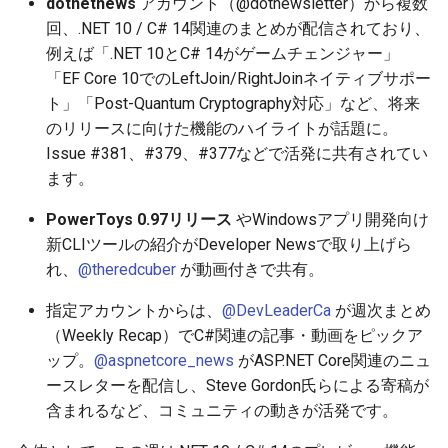
dotnetnews
アカウント（@dotnewsletter）から複数
2025-09-14
2026-03-15
2025-09-07
2026-03-22
2025-09-18
2026-03-22
2025-09-07
2026-03-22
2025-09-07
2026-03-22
回、.NET 10 / C# 14関連のまとめが配信されており、
例えば「.NET 10とC# 14がゲームチェンジャー」
2025-09-07
2026-03-08
2025-08-31
2026-03-15
2026-03-15
2025-08-31
2026-03-15
2025-08-31
2026-03-15
「EF Core 10でのLeftJoin/RightJoinネイティブサポー
ト」「Post-Quantum Cryptography対応」など、将来
2025-08-31
2026-03-01
2025-08-24
2026-03-08
2026-03-08
2025-08-24
2026-03-08
2025-08-24
2026-03-08
のリリースに向けた機能のハイライトが話題に。
Issue #381、#379、#377などで活発に共有されてい
2025-08-24
2026-02-22
2025-08-17
2026-03-01
2026-03-01
2025-08-17
2026-03-01
2025-08-17
2026-03-01
ます。
2025-08-17
PowerToys 0.97リリース
やWindowsアプリ開発向け
2026-02-15
2025-08-10
2026-02-22
2026-02-22
2025-08-10
2026-02-22
2025-08-10
2026-02-22
新CLIツールの紹介がDeveloper Newsで取り上げら
2025-08-10
2026-02-08
2025-08-03
2026-02-15
2026-02-15
2025-08-03
2026-02-15
2025-08-03
2026-02-15
れ、
@theredcuber
が動画付きで共有。
指定アカウントからは、
@DevLeaderCa
が週次まとめ
2025-08-03
2026-02-01
2026-02-08
2026-02-08
2025-07-16
2026-02-08
2025-07-17
2026-02-08
（Weekly Recap）でC#関連の記事・動画をピックア
ップ。
@aspnetcore_news
がASP.NET Core関連のニュ
2026-01-25
2026-02-01
2026-02-01
2026-02-01
2026-02-01
ースレターを配信し、Steve Gordon氏らによる寄稿が
含まれるなど、コミュニティの動きが活発です。
2026-01-18
2026-01-25
2026-01-25
2026-01-25
2026-01-25