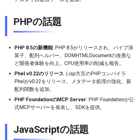
2026-01-18
2026-01-11
2026-01-11
2026-01-18
2026-01-18
2026-01-18
PHPの話題
2026-01-11
2026-01-04
2026-01-04
2026-01-11
2026-01-11
2026-01-11
2026-01-04
2026-01-04
2026-01-04
2026-01-04
PHP 8.5の新機能
: PHP 8.5がリリースされ、パイプ演
算子、配列ヘルパー、DOMHTMLDocumentの改善な
ど開発者体験を向上。CPU使用率の削減も報告。
Phel v0.22のリリース
: Lisp方言のPHPコンパイラ
Phelがv0.22をリリース。メタデータ処理の強化、新
配列関数を追加。
PHP FoundationのMCP Server
: PHP Foundationが公
式MCPサーバーを発表し、SDKを提供。
JavaScriptの話題