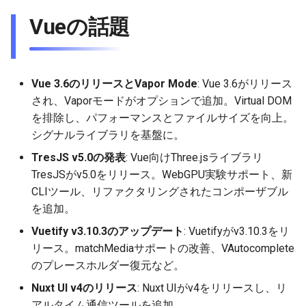
2026-03-22
2026-03-15
2025-09-07
2026-03-15
2025-09-14
2026-03-22
2025-09-18
2026-03-22
2025-09-07
2026-03-22
Vueの話題
2026-03-15
2026-03-08
2025-08-31
2026-03-08
2025-09-07
2026-03-15
2026-03-15
2025-08-31
2026-03-15
2026-03-08
2026-03-01
2025-08-24
2026-03-01
2025-08-31
2026-03-08
2026-03-08
2025-08-24
2026-03-08
Vue 3.6のリリースとVapor Mode
: Vue 3.6がリリース
され、Vaporモードがオプションで追加。Virtual DOM
2026-03-01
2026-02-22
2025-08-17
2026-02-22
2025-08-24
2026-03-01
2026-03-01
2025-08-17
2026-03-01
を排除し、パフォーマンスとファイルサイズを向上。
シグナルライブラリを基盤に。
2026-02-22
2026-02-15
2025-08-10
2026-02-15
2025-08-17
2026-02-22
2026-02-22
2025-08-10
2026-02-22
TresJS v5.0の発表
: Vue向けThree.jsライブラリ
TresJSがv5.0をリリース。WebGPU実験サポート、新
2026-02-15
2026-02-08
2025-08-03
2026-02-08
2025-08-10
2026-02-15
2026-02-15
2025-08-03
2026-02-15
CLIツール、リファクタリングされたコンポーザブル
を追加。
2026-02-08
2026-02-01
2026-02-01
2025-08-03
2026-02-08
2026-02-08
2025-07-16
2026-02-08
Vuetify v3.10.3のアップデート
: Vuetifyがv3.10.3をリ
リース。matchMediaサポートの改善、VAutocomplete
2026-02-01
2026-01-25
2026-01-25
2026-02-01
2026-02-01
2026-02-01
のプレースホルダー復元など。
2026-01-25
2026-01-18
2026-01-18
2026-01-25
2026-01-25
2026-01-25
Nuxt UI v4のリリース
: Nuxt UIがv4をリリースし、リ
アルタイム通信ツールを追加。