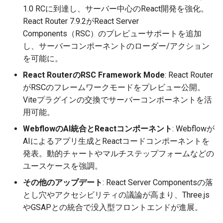
g
1.0 RCに到達し、サーバー中心のReact開発を強化。
2026-05-24
ベクトル検索とデータベース
2026-05-17
2025-11-09
2026-05-23
2026-05-17
2025-11-09
2026-05-24
2025-11-09
2026-05-24
2025-11-09
2026-05-24
2025-11-09
React Router 7.9.2がReact Server
s
を絡めた技術や話題
Components（RSC）のプレビューサポートを追加
2026-05-17
2026-05-10
2025-11-02
2026-05-15
2026-05-10
2025-11-02
2026-05-17
2025-11-02
2026-05-17
2025-11-02
2026-05-17
2025-11-02
e
し、サーバーコンポーネントのローダー/アクション
Web技術がからんだブロック
を可能に。
a
チェーン
2026-05-10
2026-05-03
2025-10-26
2026-05-08
2026-05-03
2025-10-26
2026-05-10
2025-10-26
2026-05-10
2025-10-26
2026-05-10
2025-10-26
React RouterのRSC Framework Mode
: React Router
r
がRSCのフレームワークモードをプレビュー公開。
その他のホットなWeb技術話
2026-05-03
2026-04-26
2025-10-19
2026-05-01
2026-04-26
2025-10-19
2026-05-03
2025-10-19
2026-05-03
2025-10-19
2026-05-03
2025-10-19
c
題
Viteプラグインの交換でサーバーコンポーネントを活
用可能。
2026-04-26
2026-04-19
2025-10-12
2026-04-24
2026-04-19
2025-10-12
2026-04-26
2025-10-12
2026-04-26
2025-10-12
2026-04-26
2025-10-12
h
WebflowのAI統合とReactコンポーネント
: Webflowが
2026-04-19
2026-04-12
2025-10-05
2026-04-23
2026-04-12
2025-10-05
2026-04-19
2025-10-05
2026-04-19
2025-10-05
2026-04-19
2025-10-05
AIによるアプリ生成とReactコードコンポーネントを
発表。動的チャートやマルチステップフォームなどの
2026-04-12
2026-04-05
2025-09-28
2026-04-17
2026-04-05
2025-09-28
2026-04-12
2025-09-28
2026-04-12
2025-09-28
2026-04-12
ユースケースを強調。
その他のアップデート
: React Server Componentsの落
2026-04-05
2026-03-29
2025-09-21
2026-04-13
2026-03-29
2025-09-21
2026-04-05
2025-09-21
2026-04-05
2025-09-21
2026-04-05
とし穴やアクセシビリティの議論が高まり、Three.js
やGSAPとの統合で没入型フロントエンドが進展。
2026-03-29
2026-03-22
2025-09-14
2026-03-22
2025-09-19
2026-03-29
2025-09-19
2026-03-29
2025-09-14
2026-03-29