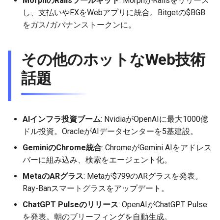
MorphのRailsツールキット
: MorphがRailsをリリース
し、支払いやFXをWebアプリに統合。Bitgetの$BGB
をガス/ガバナンストークンに。
その他のホットなWeb技術
話題
AIインフラ投資ブーム
: NvidiaがOpenAIに最大1000億
ドル投資。OracleがAIデータセンターを5基建設。
GeminiのChrome統合
: ChromeがGemini AIをアドレス
バーに組み込み、検索をエージェント化。
MetaのARグラス
: Metaが$799のARグラスを発表。
Ray-Banスマートグラスをアップデート。
ChatGPT Pulseのリリース
: OpenAIがChatGPT Pulse
を発表。朝のブリーフィングを自動生成。