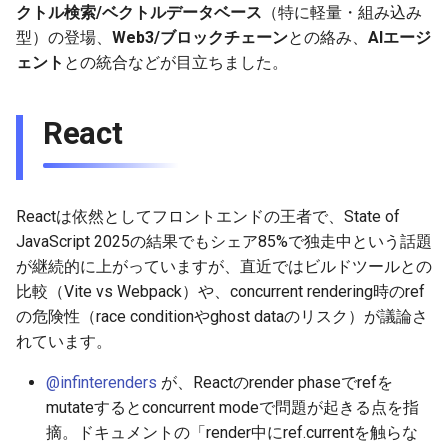
チェーン / Web3
クトル検索/ベクトルデータベース
（特に軽量・組み込み
g
2025-11-09
2026-05-17
2025-11-09
2026-05-23
2026-05-17
2025-11-09
2026-05-24
2025-11-09
2026-05-24
2025-11-09
2026-05-24
2025-11-09
型）の登場、
Web3/ブロックチェーン
との絡み、
AIエージ
s
その他のホットなWeb技術ト
ェント
との統合などが目立ちました。
ピック
2025-11-02
2026-05-10
2025-11-02
2026-05-15
2026-05-10
2025-11-02
2026-05-17
2025-11-02
2026-05-17
2025-11-02
2026-05-17
2025-11-02
e
a
React
2025-10-26
2026-05-03
2025-10-26
2026-05-08
2026-05-03
2025-10-26
2026-05-10
2025-10-26
2026-05-10
2025-10-26
2026-05-10
2025-10-26
r
2025-10-19
2026-04-26
2025-10-19
2026-05-01
2026-04-26
2025-10-19
2026-05-03
2025-10-19
2026-05-03
2025-10-19
2026-05-03
2025-10-19
c
Reactは依然としてフロントエンドの王者で、State of
2025-10-12
2026-04-19
2025-10-12
2026-04-24
2026-04-19
2025-10-12
2026-04-26
2025-10-12
2026-04-26
2025-10-12
2026-04-26
2025-10-12
h
JavaScript 2025の結果でもシェア85%で独走中という話題
が継続的に上がっていますが、直近ではビルドツールとの
2025-10-05
2026-04-12
2025-10-05
2026-04-23
2026-04-12
2025-10-05
2026-04-19
2025-10-05
2026-04-19
2025-10-05
2026-04-19
2025-10-05
比較（Vite vs Webpack）や、concurrent rendering時のref
の危険性（race conditionやghost dataのリスク）が議論さ
2025-09-28
2026-04-05
2025-09-28
2026-04-17
2026-04-05
2025-09-28
2026-04-12
2025-09-28
2026-04-12
2025-09-28
2026-04-12
れています。
2025-09-21
2026-03-29
2025-09-21
2026-04-13
2026-03-29
2025-09-21
2026-04-05
2025-09-21
2026-04-05
2025-09-21
2026-04-05
@infinterenders
が、Reactのrender phaseでrefを
mutateするとconcurrent modeで問題が起きる点を指
2025-09-14
2026-03-22
2025-09-14
2026-03-22
2025-09-19
2026-03-29
2025-09-19
2026-03-29
2025-09-14
2026-03-29
摘。ドキュメントの「render中にref.currentを触らな