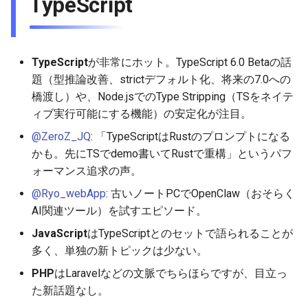
TypeScript
2026-01-11
2026-01-11
2026-01-18
2026-01-18
2026-01-18
2026-01-04
2026-01-04
2026-01-11
2026-01-11
2026-01-11
TypeScript
が非常にホット。TypeScript 6.0 Betaの話
2026-01-04
2026-01-04
2026-01-04
題（型推論改善、strictデフォルト化、将来の7.0への
橋渡し）や、Node.jsでのType Stripping（TSをネイテ
ィブ実行可能にする機能）の安定化が注目。
@ZeroZ_JQ
: 「TypeScriptはRustのプロンプトになる
かも。先にTSでdemo書いてRustで重構」というパフ
ォーマンス追求の声。
@Ryo_webApp
: 古いノートPCでOpenClaw（おそらく
AI関連ツール）を試すエピソード。
JavaScript
はTypeScriptとのセットで語られることが
多く、単独の新トピックは少ない。
PHP
はLaravelなどの文脈でちらほらですが、目立っ
た新話題なし。