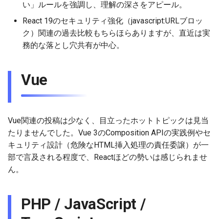
い」ルールを強調し、理解の深さをアピール。
2025-09-07
2026-03-15
2025-09-07
2026-03-15
2025-09-14
2026-03-22
2025-09-18
2026-03-22
2025-09-07
2026-03-22
React 19のセキュリティ強化（javascript:URLブロッ
ク）関連の過去比較もちらほらありますが、直近は実
2025-08-31
2026-03-08
2025-08-31
2026-03-08
2025-09-07
2026-03-15
2026-03-15
2025-08-31
2026-03-15
務的な落とし穴共有が中心。
2025-08-24
2026-03-01
2025-08-24
2026-03-01
2025-08-31
2026-03-08
2026-03-08
2025-08-24
2026-03-08
Vue
2025-08-17
2026-02-22
2025-08-17
2026-02-22
2025-08-24
2026-03-01
2026-03-01
2025-08-17
2026-03-01
2025-08-10
2026-02-15
2025-08-10
2026-02-15
2025-08-17
2026-02-22
2026-02-22
2025-08-10
2026-02-22
Vue関連の投稿は少なく、目立ったホットトピックは見当
2025-08-03
2026-02-08
2025-08-03
2026-02-08
2025-08-10
2026-02-15
2026-02-15
2025-08-03
2026-02-15
たりませんでした。Vue 3のComposition APIの実践例やセ
キュリティ設計（危険なHTML挿入処理の責任委譲）が一
2025-07-17
2026-02-01
2026-02-01
2025-08-03
2026-02-08
2026-02-08
2025-07-16
2026-02-08
部で言及される程度で、Reactほどの勢いは感じられませ
ん。
2026-01-25
2026-01-25
2026-02-01
2026-02-01
2026-02-01
PHP / JavaScript /
2026-01-18
2026-01-18
2026-01-25
2026-01-25
2026-01-25