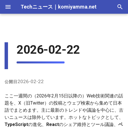
Techニュース
｜
komiyamma.net
I
n
MS・Windows｜2026年
Apple・Mac｜2026年
C# & .NET｜2026年
Cloudサービス｜2026年
React・JS・TS｜2026年
React
2025-12-28
Webトレンド技術｜2026
2026-07-11
2025-12-28
2026-07-11
2026-07-11
2025-12-28
2026-07-12
2025-12-28
2026-07-12
2025-12-28
2026-07-12
2025-12-28
i
2026-02-22
年
t
MS・Windows｜2025年
C# & .NET｜2025年
Cloudサービス｜2025年
React・JS・TS｜2025年
Vue
2025-12-21
2026-07-04
2025-12-21
2026-07-04
2026-07-04
2025-12-21
2026-07-05
2025-12-21
2026-07-05
2025-12-21
2026-07-05
2025-12-21
Webトレンド技術｜2025
i
年
PHP / JavaScript /
2025-12-14
2026-06-20
2025-12-14
2026-06-20
2026-06-20
2025-12-14
2026-06-28
2025-12-14
2026-06-28
2025-12-14
2026-06-28
2025-12-14
a
TypeScript
2025-12-07
2026-06-13
2025-12-07
2026-06-13
2026-06-13
2025-12-07
2026-06-21
2025-12-07
2026-06-21
2025-12-07
2026-06-21
2025-12-07
l
2026-02-22
公開日
GitHub
i
2025-11-30
2026-06-06
2025-11-30
2026-06-10
2026-06-06
2025-11-30
2026-06-14
2025-11-30
2026-06-14
2025-11-30
2026-06-14
2025-11-30
ここ一週間の（2026年2月15日以降の）Web技術関連の話
z
データベース / ベクトル検索
題を、X（旧Twitter）の投稿とウェブ検索から集めて日本
とデータベースを絡めた技術
2025-11-23
2026-05-30
2025-11-23
2026-06-06
2026-05-30
2025-11-23
2026-06-07
2025-11-23
2026-06-07
2025-11-23
2026-06-07
2025-11-23
語でまとめます。主に最新のトレンドや議論を中心に、古
i
いニュースは除外しています。ホットなトピックとして、
n
Web技術がからんだブロック
2025-11-16
2026-05-23
2025-11-16
2026-05-30
2026-05-23
2025-11-16
2026-05-31
2025-11-16
2026-05-31
2025-11-16
2026-05-31
2025-11-16
TypeScript
の進化、
React
のシェア維持とツール議論、
ベ