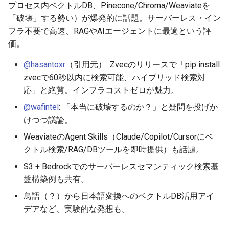
プロセス内ベクトルDB、Pinecone/Chroma/Weaviateを
「破壊」する勢い）が爆発的に話題。サーバーレス・イン
フラ不要で高速、RAGやAIエージェントに最適という評
価。
@hasantoxr
（引用元）: Zvecのリリースで「pip install
zvecで60秒以内に検索可能、ハイブリッド検索対
応」と絶賛。インフラコストゼロが魅力。
@wafintel
: 「本当に破壊するのか？」と疑問を投げか
けつつ議論。
WeaviateのAgent Skills（Claude/Copilot/Cursorにベ
クトル検索/RAG/DBツールを即時提供）も話題。
S3 + Bedrockでのサーバーレスセマンティック検索基
盤構築例も共有。
鳥語（？）から日本語変換へのベクトルDB活用アイ
デアなど、実験的な発想も。