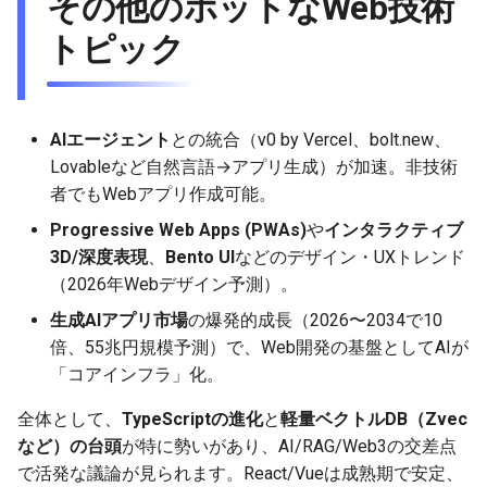
その他のホットなWeb技術
トピック
AIエージェント
との統合（v0 by Vercel、bolt.new、
Lovableなど自然言語→アプリ生成）が加速。非技術
者でもWebアプリ作成可能。
Progressive Web Apps (PWAs)
や
インタラクティブ
3D/深度表現
、
Bento UI
などのデザイン・UXトレンド
（2026年Webデザイン予測）。
生成AIアプリ市場
の爆発的成長（2026〜2034で10
倍、55兆円規模予測）で、Web開発の基盤としてAIが
「コアインフラ」化。
全体として、
TypeScriptの進化
と
軽量ベクトルDB（Zvec
など）の台頭
が特に勢いがあり、AI/RAG/Web3の交差点
で活発な議論が見られます。React/Vueは成熟期で安定、