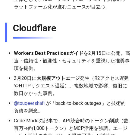
2026-01-11
2026-01-11
2026-01-18
2026-01-18
2026-01-18
ラットフォーム化が進むニュースが目立つ。
2026-01-04
2026-01-04
2026-01-11
2026-01-11
2026-01-11
Cloudflare
2026-01-04
2026-01-04
2026-01-04
Workers Best Practicesガイド
を2月15日に公開。高
速・信頼性・観測性・セキュリティを重視した推奨事
項を提供。
2月20日に
大規模アウトエージ
発生（R2アクセス遅延
やHTTPリクエスト遅延）。複数地域で影響、復旧に
数日かかった事例。
@touqeershafi
が「back-to-back outages」と技術的
負債を懸念。
Code Modeの記事で、API統合時のトークン削減（数
百万→約1,000トークン）とMCP活用を強調。エージ