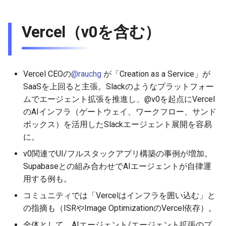
2025-09-18
2026-03-15
2025-09-07
2026-03-15
2025-09-14
2026-03-22
2025-09-07
2026-03-22
2025-09-07
2026-03-22
Vercel（v0を含む）
2026-03-08
2025-08-31
2026-03-08
2025-09-07
2026-03-15
2025-08-31
2026-03-15
2025-08-31
2026-03-15
2026-03-01
2025-08-24
2026-03-01
2025-08-31
2026-03-08
2025-08-24
2026-03-08
2025-08-24
2026-03-08
Vercel CEOの
@rauchg
が「Creation as a Service」が
2026-02-22
2025-08-17
2026-02-22
2025-08-24
2026-03-01
2025-08-17
2026-03-01
2025-08-17
2026-03-01
SaaSを上回ると主張。Slackのようなプラットフォー
ムでエージェント拡張を推進し、@v0を起点にVercel
2026-02-15
2025-08-10
2026-02-15
2025-08-17
2026-02-22
2025-08-10
2026-02-22
2025-08-10
2026-02-22
のAIインフラ（ゲートウェイ、ワークフロー、サンド
ボックス）を活用したSlackエージェント展開を容易
2026-02-08
2025-08-03
2026-02-08
2025-08-10
2026-02-15
2025-08-03
2026-02-15
2025-08-03
2026-02-15
に。
v0関連でUI/フルスタックアプリ構築の事例が増加。
2026-02-01
2026-02-01
2025-08-03
2026-02-08
2025-07-16
2026-02-08
2025-07-17
2026-02-08
Supabaseとの組み合わせでAIエージェントが自律運
用する例も。
2026-01-25
2026-01-25
2026-02-01
2026-02-01
2026-02-01
コミュニティでは「Vercelはインフラを囲い込む」と
の指摘も（ISRやImage OptimizationのVercel依存）。
2026-01-18
2026-01-18
2026-01-25
2026-01-25
2026-01-25
全体として、AIエージェント/エージェント拡張のプ