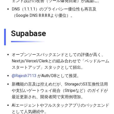
ェント設計の改善（ツール爆発回避）が議論に。
DNS（1.1.1.1）のプライバシー優位性も再言及
（Google DNS 8.8.8.8より優位）。
Supabase
オープンソースバックエンドとしての評価が高く、
Next.js/Vercel/Clerkとの組み合わせで「ベッドルーム
スタートアップ」スタックとして頻出。
@Rajesh7113
がAuth/DBとして推奨。
新機能の言及は控えめだが、StorageのS3互換性活用
や支払いゲートウェイ統合（Stripeなど）のガイドが
最近更新され、開発者間で実用例増加。
AIエージェントやフルスタックアプリのバックエンド
として人気継続中。