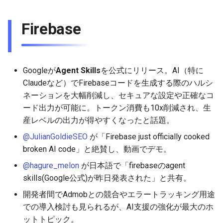
g
2025-11-09
2026-05-17
2025-11-09
2026-05-23
2026-05-17
2025-11-09
2026-05-24
2025-11-09
2026-05-24
2025-11-09
2026-05-24
2025-11-09
Firebase
s
2025-11-02
2026-05-10
2025-11-02
2026-05-15
2026-05-10
2025-11-02
2026-05-17
2025-11-02
2026-05-17
2025-11-02
2026-05-17
2025-11-02
e
a
2025-10-26
2026-05-03
2025-10-26
2026-05-08
2026-05-03
2025-10-26
2026-05-10
2025-10-26
2026-05-10
2025-10-26
2026-05-10
2025-10-26
Googleが
Agent Skills
を公式にリリース。AI（特に
r
Claudeなど）でFirebaseコードを生成する際のハルシ
2025-10-19
2026-04-26
2025-10-19
2026-05-01
2026-04-26
2025-10-19
2026-05-03
2025-10-19
2026-05-03
2025-10-19
2026-05-03
2025-10-19
ネーションを大幅削減し、セキュアな設定や正確なコ
c
ード出力が可能に。トークン消費も10x削減され、生
2025-10-12
2026-04-19
2025-10-12
2026-04-24
2026-04-19
2025-10-12
2026-04-26
2025-10-12
2026-04-26
2025-10-12
2026-04-26
2025-10-12
h
産レベルの出力が得やすくなったと話題。
@JulianGoldieSEO
が「Firebase just officially cooked
2025-10-05
2026-04-12
2025-10-05
2026-04-23
2026-04-12
2025-10-05
2026-04-19
2025-10-05
2026-04-19
2025-10-05
2026-04-19
2025-10-05
broken AI code」と絶賛し、動画でデモ。
2025-09-28
2026-04-05
2025-09-28
2026-04-17
2026-04-05
2025-09-28
2026-04-12
2025-09-28
2026-04-12
2025-09-28
2026-04-12
@hagure_melon
が日本語で「firebaseのagent
skills(Google公式)が昨日発表された」と共有。
2025-09-21
2026-03-29
2025-09-21
2026-04-13
2026-03-29
2025-09-21
2026-04-05
2025-09-21
2026-04-05
2025-09-21
2026-04-05
開発者間でAdmobとの競合やエラートラッキング用途
での導入検討も見られるが、AI支援の強化が最大のホ
2025-09-19
2026-03-22
2025-09-14
2026-03-22
2025-09-19
2026-03-29
2025-09-14
2026-03-29
2025-09-14
2026-03-29
ットトピック。