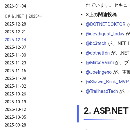
れています。セキュ
2026-01-04
X上の関連投稿
:
C# & .NET｜2025年
@DOTNETDOKTOR
が
2025-12-28
2025-12-21
@devdigest_today
が
2025-12-14
@bc3tech
が、.NET
2025-12-07
@dotnetfdn
が、.NE
2025-11-30
@MircoVanini
が、ブ
2025-11-23
2025-11-16
@JoeIngeno
が、更
2025-11-09
@Shawn_Brink_MVP
2025-11-02
@TrailheadTech
が、
2025-10-26
2025-10-19
2. ASP.N
2025-10-12
2025-10-05
2025-09-28