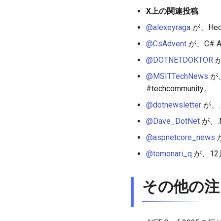
X上の関連投稿
:
@alexeyraga
が、Hed
@CsAdvent
が、C# A
@DOTNETDOKTOR
が
@MSITTechNews
が、
#techcommunity。
@dotnewsletter
が、.
@Dave_DotNet
が、.
@aspnetcore_news
が
@tomonari_q
が、1
その他の注