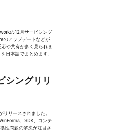
eworkの12月サービシング
Coreのアップデートなどが
の反応や共有が多く見られま
クを日本語でまとめます。
5サービシングリリ
グ更新がリリースされました。
e、WinForms、SDK、コンテ
の互換性問題の解決が注目さ