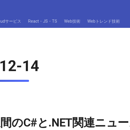
loudサービス
React・JS・TS
Web技術
Webトレンド技術
12-14
間のC#と.NET関連ニュ