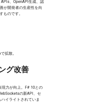
l APIs、OpenAPI生成、認
改善が開発者の生産性を向
示すものです。
reで拡散。
ーキング改善
と表現力が向上。F# 10との
Socketsの新API、セ
でもハイライトされていま