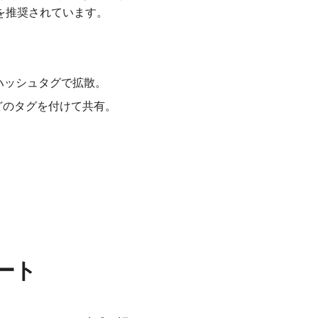
を推奨されています。
oftのハッシュタグで拡散。
rkなどのタグを付けて共有。
。
デート