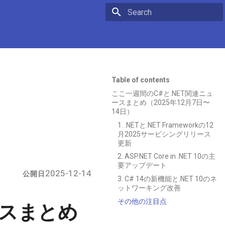
Initializing search
Table of contents
ここ一週間のC#と.NET関連ニュ
ースまとめ（2025年12月7日〜
14日）
1. .NETと.NET Frameworkの12
月2025サービシングリリース
更新
2. ASP.NET Core in .NET 10の主
要アップデート
2025-12-14
公開日
3. C# 14の新機能と.NET 10のネ
ットワーキング改善
その他の注目点
ースまとめ