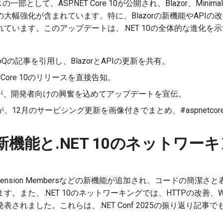
ースの一部として、ASP.NET Core 10が公開され、Blazor、Minima
大幅強化が含まれています。特に、Blazorの新機能やAPIの
ています。このアップデートは、.NET 10の全体的な進化を
foQの記事を引用し、BlazorとAPIの更新を共有。
T Core 10のリリースを直接告知。
が、開発者向けの興奮を込めてアップデートを宣伝。
が、12月のサービシング更新を画像付きでまとめ、#aspnetco
14の新機能と.NET 10のネットワ
、Extension Membersなどの新機能が追加され、コードの簡潔さ
。また、.NET 10のネットワーキングでは、HTTPの改善、Web
表されました。これらは、.NET Conf 2025の振り返り記事