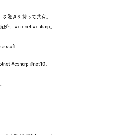
3など）を驚きを持って共有。
介、#dotnet #csharp。
osoft
#csharp #net10。
。
e。