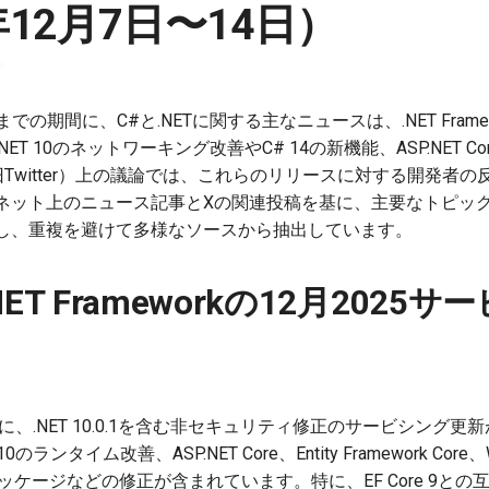
年12月7日〜14日）
日までの期間に、C#と.NETに関する主なニュースは、.NET Fram
T 10のネットワーキング改善やC# 14の新機能、ASP.NET 
Twitter）上の議論では、これらのリリースに対する開発者
ネット上のニュース記事とXの関連投稿を基に、主要なトピッ
し、重複を避けて多様なソースから抽出しています。
と.NET Frameworkの12月202
月9日に、.NET 10.0.1を含む非セキュリティ修正のサービシン
のランタイム改善、ASP.NET Core、Entity Framework Cor
xパッケージなどの修正が含まれています。特に、EF Core 9と