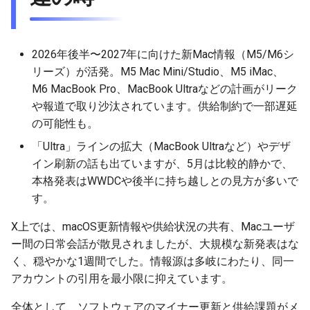
2026-01-11
2026-01-11
2026-01-18
2026-01-18
2026-01-18
2026-01-18
2026-01-04
2026-01-04
2026-01-11
2026-01-11
2026-01-11
2026-01-11
2026年後半〜2027年に向けた新Mac情報（M5/M6シ
リーズ）が活発。M5 Mac Mini/Studio、M5 iMac、
2026-01-04
2026-01-04
2026-01-04
2026-01-04
M6 MacBook Pro、MacBook Ultraなどの計画がリーク
や報道で取り沙汰されています。供給制約で一部遅延
の可能性も。
「Ultra」ラインの拡大（MacBook Ultraなど）やデザ
イン刷新の話も出ていますが、5月は比較的静かで、
本格発表はWWDCや後半に持ち越しとの見方が多いで
す。
X上では、macOS更新情報や供給状況の共有、Macユーザ
ー間の日常会話が散見されましたが、大規模な新発表はな
く、穏やかな1週間でした。情報源は多岐にわたり、同一
アカウントの引用を最小限に抑えています。
全体として、ソフトウェアのマイナー更新と供給課題がメ