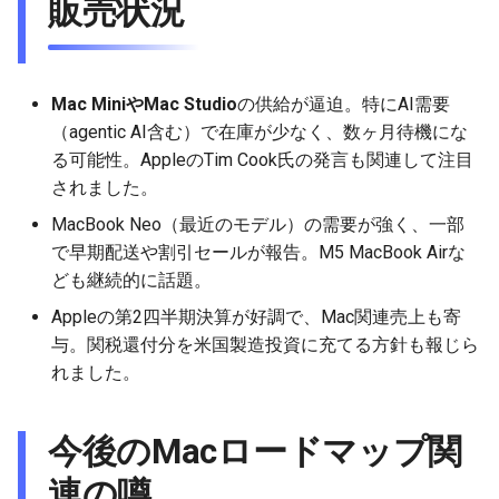
販売状況
2026-03-15
2025-09-07
2026-03-15
2025-09-14
2026-03-22
2025-09-18
2026-03-22
2025-09-07
2026-03-22
2025-09-07
2026-03-22
2026-03-08
2025-08-31
2026-03-08
2025-09-07
2026-03-15
2026-03-15
2025-08-31
2026-03-15
2025-08-31
2026-03-15
Mac MiniやMac Studio
の供給が逼迫。特にAI需要
（agentic AI含む）で在庫が少なく、数ヶ月待機にな
2026-03-01
2025-08-24
2026-03-01
2025-08-31
2026-03-08
2026-03-08
2025-08-24
2026-03-08
2025-08-24
2026-03-08
る可能性。AppleのTim Cook氏の発言も関連して注目
されました。
2026-02-22
2025-08-17
2026-02-22
2025-08-24
2026-03-01
2026-03-01
2025-08-17
2026-03-01
2025-08-17
2026-03-01
MacBook Neo（最近のモデル）の需要が強く、一部
2026-02-15
2025-08-10
2026-02-15
2025-08-17
2026-02-22
2026-02-22
2025-08-10
2026-02-22
2025-08-10
2026-02-22
で早期配送や割引セールが報告。M5 MacBook Airな
ども継続的に話題。
2026-02-08
2025-08-03
2026-02-08
2025-08-10
2026-02-15
2026-02-15
2025-08-03
2026-02-15
2025-08-03
2026-02-15
Appleの第2四半期決算が好調で、Mac関連売上も寄
与。関税還付分を米国製造投資に充てる方針も報じら
2026-02-01
2026-02-01
2025-08-03
2026-02-08
2026-02-08
2025-07-16
2026-02-08
2025-07-17
2026-02-08
れました。
2026-01-25
2026-01-25
2026-02-01
2026-02-01
2026-02-01
2026-02-01
今後のMacロードマップ関
2026-01-18
2026-01-18
2026-01-25
2026-01-25
2026-01-25
2026-01-25
連の噂