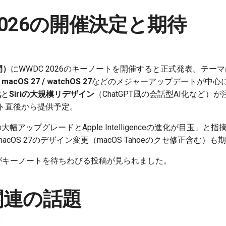
2026の開催決定と期待
間）
にWWDC 2026のキーノートを開催すると正式発表。テーマは「Com
 / macOS 27 / watchOS 27
などのメジャーアップデートが中心
化
と
Siriの大規模リデザイン
（ChatGPT風の会話型AI化など
ト直後から提供予定。
iriの大幅アップグレードとApple Intelligenceの進化が目玉
cOS 27のデザイン変更（macOS Tahoeのクセ修正含む）
がキーノートを待ちわびる投稿が見られました。
S関連の話題