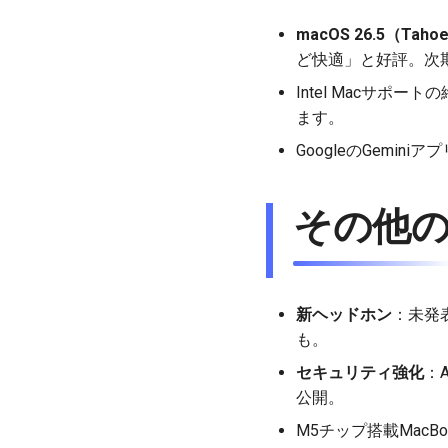
macOS 26.5（T
ど快適」と好評。次期
Intel Macサポ
ます。
GoogleのGemi
その他の
新ヘッドホン
：未発表
も。
セキュリティ強化
：A
公開。
M5チップ搭載MacB