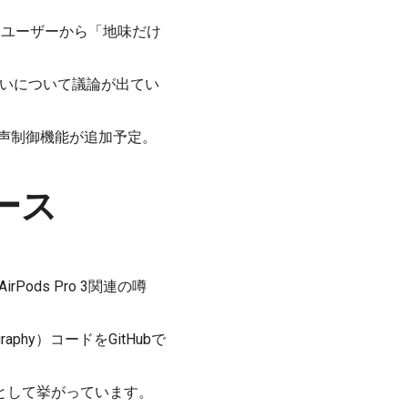
、ユーザーから「地味だけ
cの扱いについて議論が出てい
や音声制御機能が追加予定。
ース
Pods Pro 3関連の噂
graphy）コードをGitHubで
話題として挙がっています。