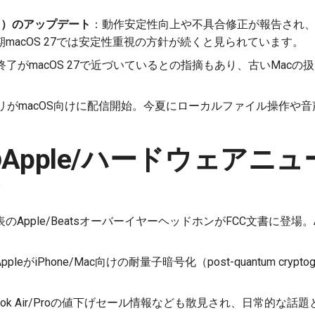
ahoe）のアップデート
：動作安定性向上や不具合修正が報告され
macOS 27では安定性重視の方針が続くと見られています。
ートの終了がmacOS 27で近づいているとの指摘もあり、古いMa
niアプリがmacOS向けに配信開始。今夏にローカルファイル操作
Apple/ハードウェアニュ
のApple/BeatsオーバーイヤーヘッドホンがFCC文書に登場。Air
ppleがiPhone/Mac向けの耐量子暗号化（post-quantum crypto
ook Air/Proの値下げセール情報なども散見され、日常的な