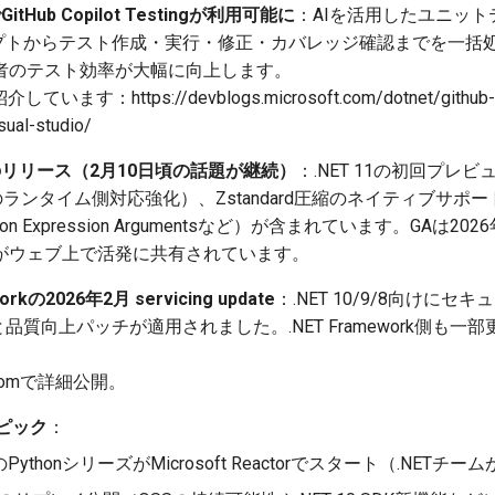
6でGitHub Copilot Testingが利用可能に
：AIを活用したユニッ
ロンプトからテスト作成・実行・修正・カバレッジ確認までを一括
発者のテスト効率が大幅に向上します。
ます：https://devblogs.microsoft.com/dotnet/github-copi
isual-studio/
ew 1のリリース（2月10日頃の話題が継続）
：.NET 11の初回プレビ
のランタイム側対応強化）、Zstandard圧縮のネイティブサポート、
tion Expression Argumentsなど）が含まれています。GAは2
がウェブ上で活発に共有されています。
orkの2026年2月 servicing update
：.NET 10/9/8向けにセキ
と品質向上パッチが適用されました。.NET Framework側も
。
ft.comで詳細公開。
トピック
：
ythonシリーズがMicrosoft Reactorでスタート（.NETチ