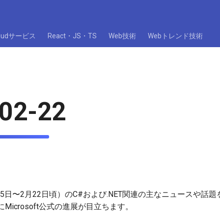
loudサービス
React・JS・TS
Web技術
Webトレンド技術
02-22
15日〜2月22日頃）のC#および.NET関連の主なニュースや話
icrosoft公式の進展が目立ちます。